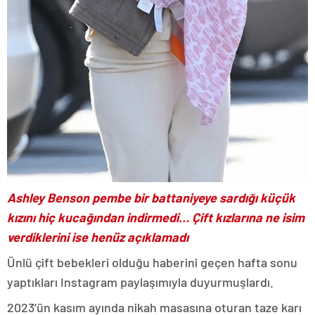
Ashley Benson pembe bir battaniyeye sardığı küçük
kızını hiç kucağından indirmedi… Çift kızlarına ne isim
verdiklerini ise henüz açıklamadı
Ünlü çift bebekleri olduğu haberini geçen hafta sonu
yaptıkları Instagram paylaşımıyla duyurmuşlardı.
2023’ün kasım ayında nikah masasına oturan taze karı