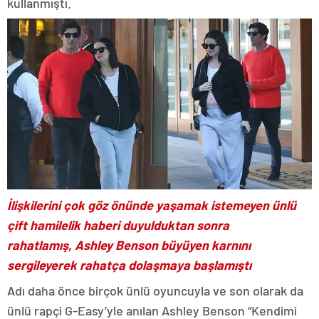
kullanmıştı.
İlişkilerini çok göz önünde yaşamak istemeyen ünlü
çift hamilelik haberi duyulduktan sonra
rahatlamış, Ashley Benson büyüyen karnını
sergileyerek rahatça dolaşmaya başlamıştı
Adı daha önce birçok ünlü oyuncuyla ve son olarak da
ünlü rapçi G-Easy’yle anılan Ashley Benson “Kendimi