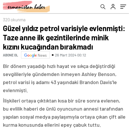
kucağından bırakmadı
halinin yerinde yeller esiyor
320 okunma
Güzel yıldız petrol varisiyle evlenmişti:
Taze anne ilk gezintilerinde minik
kızını kucağından bırakmadı
26 Mart 2024 00:12
ABONE OL
News
Bir dönem yaşadığı hızlı hayat ve sıkça değiştirdiği
sevgilileriyle gündemden inmeyen Ashley Benson,
petrol varisi iş adamı 43 yaşındaki Brandon Davis’le
evlenmişti.
İlişkileri ortaya çıktıktan kısa bir süre sonra evlenen,
bu evlilik haberi de ünlü oyuncunun annesi tarafından
yapılan sosyal medya paylaşımıyla ortaya çıkan çift aile
kurma konusunda ellerini epey çabuk tuttu.