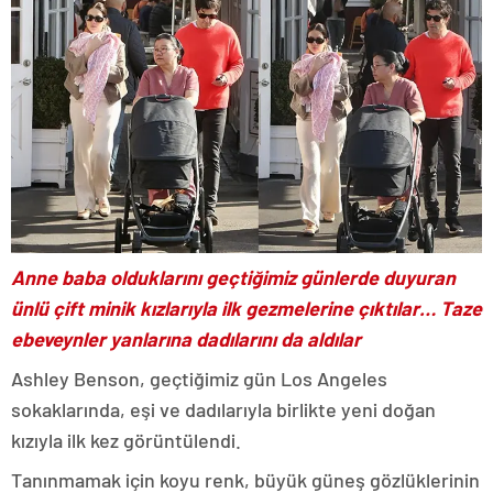
Anne baba olduklarını geçtiğimiz günlerde duyuran
ünlü çift minik kızlarıyla ilk gezmelerine çıktılar… Taze
ebeveynler yanlarına dadılarını da aldılar
Ashley Benson, geçtiğimiz gün Los Angeles
sokaklarında, eşi ve dadılarıyla birlikte yeni doğan
kızıyla ilk kez görüntülendi.
Tanınmamak için koyu renk, büyük güneş gözlüklerinin