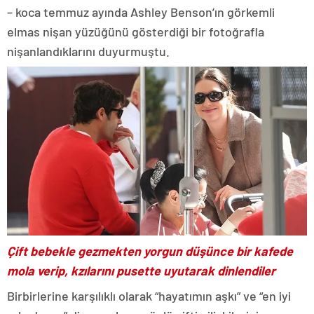
– koca temmuz ayında Ashley Benson’ın görkemli
elmas nişan yüzüğünü gösterdiği bir fotoğrafla
nişanlandıklarını duyurmuştu.
Çift bebekle gezmekten yorgun düşünce bir kafede
mola verip, kzılarını pusette uyutarak dinlendiler
Birbirlerine karşılıklı olarak “hayatımın aşkı” ve “en iyi