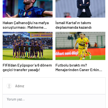
Hakan Çalhanoğlu’na mafya
İsmail Kartal’ın takımı
soruşturması: Mahkeme
deplasmanda kazandı
cezasını açıkladı
FIFA’dan Eyüpspor’a 6 dönem
Futbolu bıraktı mı?
geçici transfer yasağı!
Menajerinden Caner Erkin
açıklaması