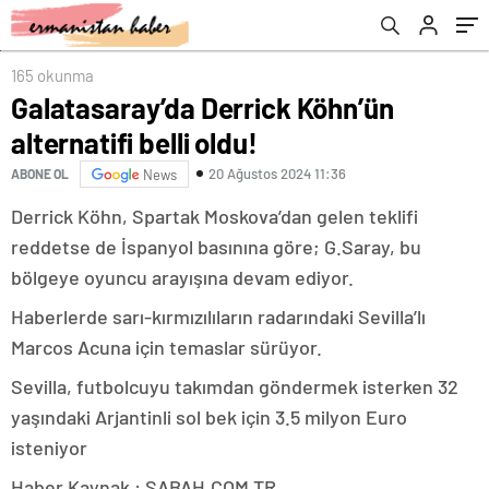
165 okunma
Galatasaray’da Derrick Köhn’ün
alternatifi belli oldu!
20 Ağustos 2024 11:36
ABONE OL
News
Derrick Köhn, Spartak Moskova’dan gelen teklifi
reddetse de İspanyol basınına göre; G.Saray, bu
bölgeye oyuncu arayışına devam ediyor.
Haberlerde sarı-kırmızılıların radarındaki Sevilla’lı
Marcos Acuna için temaslar sürüyor.
Sevilla, futbolcuyu takımdan göndermek isterken 32
yaşındaki Arjantinli sol bek için 3.5 milyon Euro
isteniyor
Haber Kaynak : SABAH.COM.TR