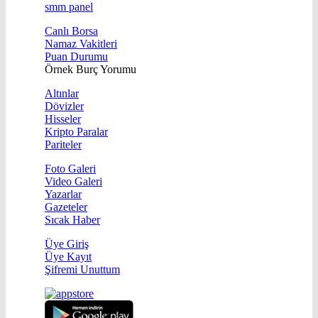
smm panel
Canlı Borsa
Namaz Vakitleri
Puan Durumu
Örnek Burç Yorumu
Altınlar
Dövizler
Hisseler
Kripto Paralar
Pariteler
Foto Galeri
Video Galeri
Yazarlar
Gazeteler
Sıcak Haber
Üye Giriş
Üye Kayıt
Şifremi Unuttum