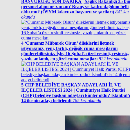
BAŞVURUSU SON DAKİKA | Sağlık Bakanlığı 35 bi
personel alımı ne zaman? Branş ve kadro dağılımı belli
oldu mu? (ÖSYM kılavuzu başvuru ve şartları)
841 kez
okundu
4
‘Cumanız Mübarek Olsun’ dileklerini iletmek
istiyorsanız, yeni, farklı, değişik cuma mesajlarını
gönderebilirsiniz. İşte, 16 Şubat’a özel resimli, resimsiz,
yazılı, anlamlı, en güzel cuma mesajları
822 kez okundu
5
CHP BELEDİYE BAŞKAN ADAYLARI İL VE
İLÇELER LİSTESİ 2024 | Cumhuriyet Halk Partisi
(CHP) belediye başkan adayları kimler oldu? İstanbul’
14 ilçenin adayı belirlendi
765 kez okundu