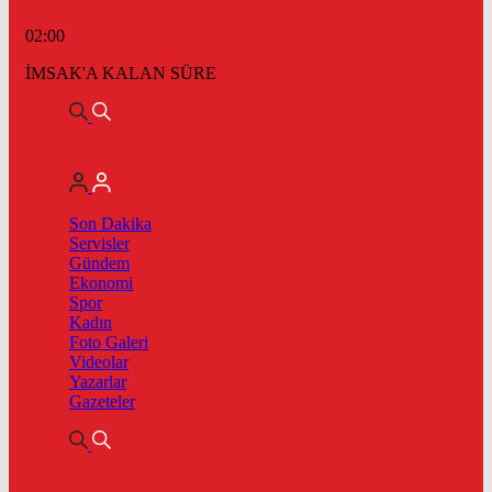
02:00
İMSAK'A KALAN SÜRE
Son Dakika
Servisler
Gündem
Ekonomi
Spor
Kadın
Foto Galeri
Videolar
Yazarlar
Gazeteler