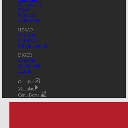
Video Galeri
Yazarlar
Gazeteler
Sıcak Haber
HESAP
Üye Giriş
Üye Kayıt
Şifremi Unuttum
DİĞER
Anasayfa
Hakkımızda
İletişim
Galeriler
Videolar
Canlı Borsa