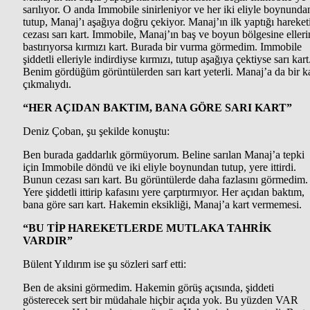
sarılıyor. O anda Immobile sinirleniyor ve her iki eliyle boynunda
tutup, Manaj’ı aşağıya doğru çekiyor. Manaj’ın ilk yaptığı hareket
cezası sarı kart. Immobile, Manaj’ın baş ve boyun bölgesine elleri
bastırıyorsa kırmızı kart. Burada bir vurma görmedim. Immobile
şiddetli elleriyle indirdiyse kırmızı, tutup aşağıya çektiyse sarı kart
Benim gördüğüm görüntülerden sarı kart yeterli. Manaj’a da bir k
çıkmalıydı.
“HER AÇIDAN BAKTIM, BANA GÖRE SARI KART”
Deniz Çoban, şu şekilde konuştu:
Ben burada gaddarlık görmüyorum. Beline sarılan Manaj’a tepki
için Immobile döndü ve iki eliyle boynundan tutup, yere ittirdi.
Bunun cezası sarı kart. Bu görüntülerde daha fazlasını görmedim.
Yere şiddetli ittirip kafasını yere çarptırmıyor. Her açıdan baktım,
bana göre sarı kart. Hakemin eksikliği, Manaj’a kart vermemesi.
“BU TİP HAREKETLERDE MUTLAKA TAHRİK
VARDIR”
Bülent Yıldırım ise şu sözleri sarf etti:
Ben de aksini görmedim. Hakemin görüş açısında, şiddeti
gösterecek sert bir müdahale hiçbir açıda yok. Bu yüzden VAR