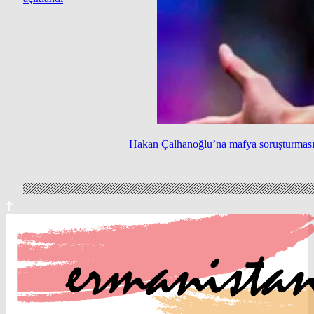
Hakan Çalhanoğlu’na mafya soruşturması