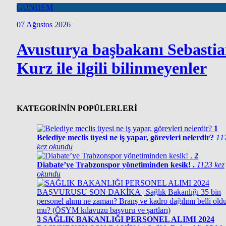
GÜNDEM
07 Ağustos 2026
Avusturya başbakanı Sebasti
Kurz ile ilgili bilinmeyenler
KATEGORİNİN POPÜLERLERİ
1
Belediye meclis üyesi ne iş yapar, görevleri nelerdir?
11
kez okundu
2
Diabate’ye Trabzonspor yönetiminden kesik! .
1123 kez
okundu
3
SAĞLIK BAKANLIĞI PERSONEL ALIMI 2024