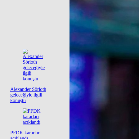
Alexander Sörloth
geleceğiyle ilgili
konuştu
PFDK kararları
açıklandı