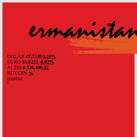
DOLAR
47,7138
0.16%
EURO
55,0222
-0.02%
ALTIN
6.526,40
0,52
BITCOIN
%
İstanbul
°