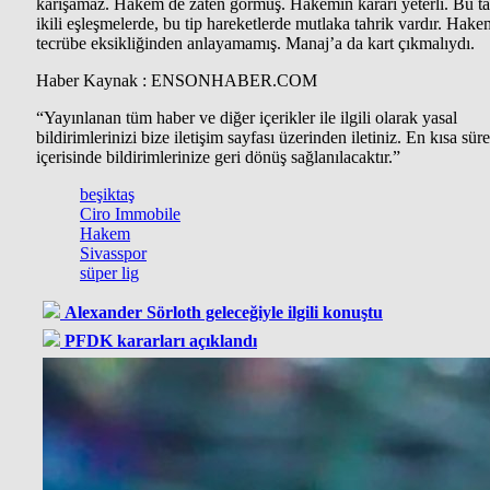
karışamaz. Hakem de zaten görmüş. Hakemin kararı yeterli. Bu ta
ikili eşleşmelerde, bu tip hareketlerde mutlaka tahrik vardır. Hake
tecrübe eksikliğinden anlayamamış. Manaj’a da kart çıkmalıydı.
Haber Kaynak : ENSONHABER.COM
“Yayınlanan tüm haber ve diğer içerikler ile ilgili olarak yasal
bildirimlerinizi bize iletişim sayfası üzerinden iletiniz. En kısa süre
içerisinde bildirimlerinize geri dönüş sağlanılacaktır.”
beşiktaş
Ciro Immobile
Hakem
Sivasspor
süper lig
Alexander Sörloth geleceğiyle ilgili konuştu
PFDK kararları açıklandı