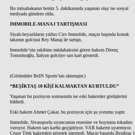
Bu müsabakanın henüz 5. dakikasında yaşanan olay ise sosyal
medyada gündem oldu.
IMMOBILE-MANAJ TARTIŞMASI
Siyah-beyazlıların yıldızı Ciro Immobile, maçın başında konuk
takımın golcüsü Rey Manaj ile tartıştı.
Immobile’nin rakibine müdahalesini gören hakem Direnç
Tonusluoğlu, İtalyan golcüye sarı kart gösterdi.
(Görüntüler BeIN Sports’tan alınmıştır.)
“BEŞİKTAŞ 10 KİŞİ KALMAKTAN KURTULDU”
Yaşanan bu pozisyon sonrasında ise eski hakemler görüşlerini
bildirdi.
Eski hakem Ahmet Çakar, bu pozisyon için şu yorumu yaptı:
Immobile, Sivassporlu oyuncunun ensesine ve boynuna tokadını
vuruyor. Hakem sarı kartla geçiştiriyor. VAR hakemi uyarmıyor.
Cesur Türk hakemleri görmek istemedi. Maçın başında Beşiktaş 