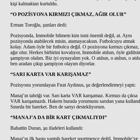
kişi kalmaktan kurtuldu.
“O POZİSYONA KIRMIZI ÇIKMAZ, AĞIR OLUR”
Erman Toroğlu, şunları dedi:
Pozisyonda, Immobile bilmem kim ismi önemli değil, at. Aynı
pozisyonda atabilecek misin, atamayacaksın. Futbolcuyu atmak
kolay. Adam öyle bir futbolcu değil. O pozisyona kırmızı çıkmaz,
ağır olur. Herkes birbirini kovalıyor, Immobile atılsın, öyle gidilsi
şampiyon olalım. Biz iyi oynayalım yok. O atılsın, o atılsın, o atıls
ben aradan çıkıp şampiyon olayım diyorlar.
“SARI KARTA VAR KARIŞAMAZ”
Pozisyonu yorumlayan Fırat Aydınus, şu değerlendirmeyi yaptı:
Manaj’ın tahriği var. Sarı karta VAR karışamaz. Kırmızı da çıksa
VAR karışamazdı. Hakem burada yorumunu sarıdan yana kulland
Sınırda bir hareket. Ben de sarıyı destekliyorum.
“MANAJ’A DA BİR KART ÇIKMALIYDI”
Bahattin Duran, şu ifadeleri kullandı:
Manaj’ın ilk başta yaptığı hareket sportmence değil. Immobile’ye