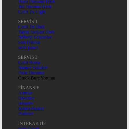
Hava Durumu Dark
Yol Durumu Dark
Canlı Tv Light
SERVİS 1
Canlı Tv Dark
Yayın Akışları Dark
Nöbetçi Eczaneler
Son Dakika
smm panel
SERVİS 3
Canlı Borsa
Namaz Vakitleri
Puan Durumu
Örnek Burç Yorumu
FİNANSİF
Altınlar
Dövizler
Hisseler
Kripto Paralar
Pariteler
İNTERAKTİF
Foto Galeri