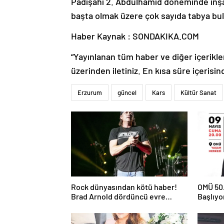
Padişahı 2. Abdülhamid döneminde inşa
başta olmak üzere çok sayıda tabya bu
Haber Kaynak : SONDAKIKA.COM
“Yayınlanan tüm haber ve diğer içerikler i
üzerinden iletiniz. En kısa süre içerisin
Erzurum
güncel
Kars
Kültür Sanat
Rock dünyasından kötü haber!
OMÜ 50.
Brad Arnold dördüncü evre
Başlıyo
kanser