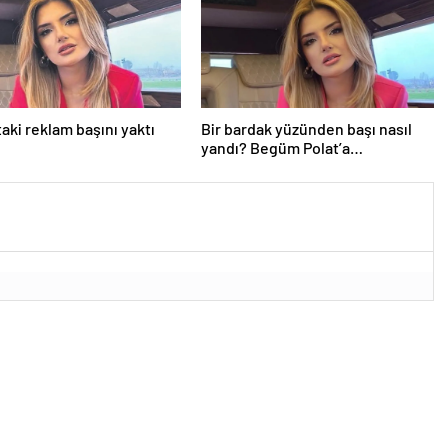
aki reklam başını yaktı
Bir bardak yüzünden başı nasıl
yandı? Begüm Polat’a
beklenmedik yasa dışı bahis
reklamı soruşturması…