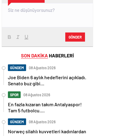
GÖNDER
SON DAKİKA
HABERLERİ
GÜNDEM
08 Ağustos 2026
Joe Biden 6 aylık hedeflerini açıkladı.
Senato buz gibi…
SPOR
08 Ağustos 2026
En fazla kızaran takım Antalyaspor!
Tam 5 futbolcu….
GÜNDEM
08 Ağustos 2026
Norweç silahlı kuvvetleri kadınlardan