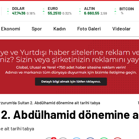
DOLAR
EURO
ALTIN
BITCOIN
47,7436
55,2510
6.660,55
%
0.18%
0.32%
2,59
Ekonomi
Spor
Kadın
Foto Galeri
Videolar
rzurum’da Sultan 2. Abdülhamid dönemine ait tarihi tabya
 2. Abdülhamid dönemine ait