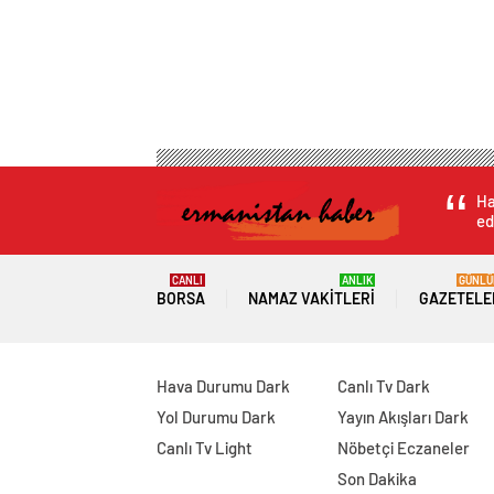
Ha
ed
CANLI
ANLIK
GÜNLÜ
BORSA
NAMAZ VAKITLERI
GAZETELE
Hava Durumu Dark
Canlı Tv Dark
Yol Durumu Dark
Yayın Akışları Dark
Canlı Tv Light
Nöbetçi Eczaneler
Son Dakika