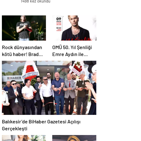
1498 kez okundu
Rock dünyasından
OMÜ 50. Yıl Şenliği
kötü haber! Brad
Emre Aydın ile
Arnold dördüncü
Başlıyor
evre kanser
Balıkesir’de BiHaber Gazetesi Açılışı
Gerçekleşti