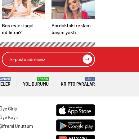
Boş evler işgal
Bardaktaki reklam
edilir mi?
başını yaktı
KONOMİ
TRAFİK
CANLI
TELER
YOL DURUMU
KRIPTO PARALAR
Üye Giriş
Üye Kayıt
Şifremi Unuttum