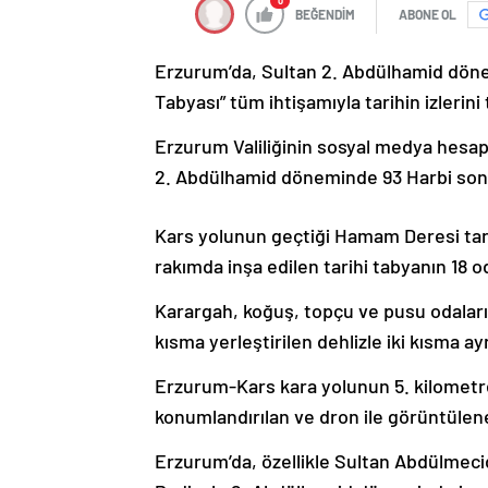
0
BEĞENDİM
ABONE OL
Erzurum’da, Sultan 2. Abdülhamid dönem
Tabyası” tüm ihtişamıyla tarihin izlerini 
Erzurum Valiliğinin sosyal medya hesapl
2. Abdülhamid döneminde 93 Harbi sonras
Kars yolunun geçtiği Hamam Deresi tara
rakımda inşa edilen tarihi tabyanın 18 
Karargah, koğuş, topçu ve pusu odaları
kısma yerleştirilen dehlizle iki kısma ayr
Erzurum-Kars kara yolunun 5. kilometr
konumlandırılan ve dron ile görüntülenen
Erzurum’da, özellikle Sultan Abdülmecid