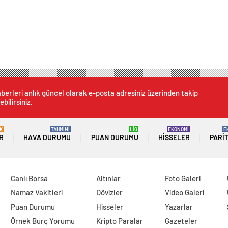
berleri anlık güncel olarak e-posta adresiniz üzerinden takip
ebilirsiniz.
K
TAHMİNİ
LİG
EKONOMİ
E
R
HAVA DURUMU
PUAN DURUMU
HISSELER
PARI
Canlı Borsa
Altınlar
Foto Galeri
Namaz Vakitleri
Dövizler
Video Galeri
Puan Durumu
Hisseler
Yazarlar
Örnek Burç Yorumu
Kripto Paralar
Gazeteler