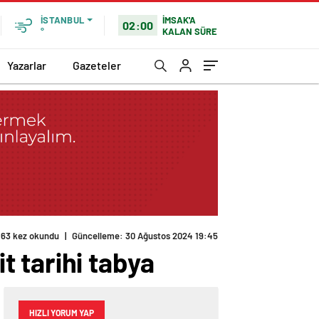
İMSAK'A
İSTANBUL
02:00
KALAN SÜRE
°
Yazarlar
Gazeteler
163 kez okundu
|
Güncelleme: 30 Ağustos 2024 19:45
 tarihi tabya
HIZLI YORUM YAP