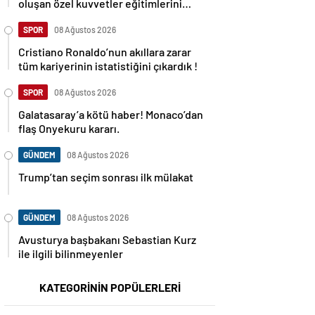
oluşan özel kuvvetler eğitimlerini
başlattı.
SPOR
08 Ağustos 2026
Cristiano Ronaldo’nun akıllara zarar
tüm kariyerinin istatistiğini çıkardık !
SPOR
08 Ağustos 2026
Galatasaray’a kötü haber! Monaco’dan
flaş Onyekuru kararı.
GÜNDEM
08 Ağustos 2026
Trump’tan seçim sonrası ilk mülakat
GÜNDEM
08 Ağustos 2026
Avusturya başbakanı Sebastian Kurz
ile ilgili bilinmeyenler
KATEGORİNİN POPÜLERLERİ