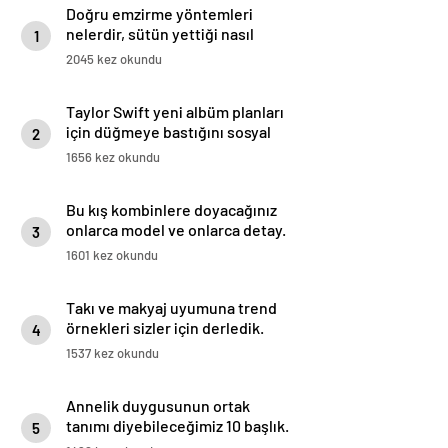
Doğru emzirme yöntemleri
nelerdir, sütün yettiği nasıl
1
anlaşılır?
2045 kez okundu
Taylor Swift yeni albüm planları
için düğmeye bastığını sosyal
2
medyadan duyurdu!
1656 kez okundu
Bu kış kombinlere doyacağınız
onlarca model ve onlarca detay.
3
1601 kez okundu
Takı ve makyaj uyumuna trend
örnekleri sizler için derledik.
4
1537 kez okundu
Annelik duygusunun ortak
tanımı diyebileceğimiz 10 başlık.
5