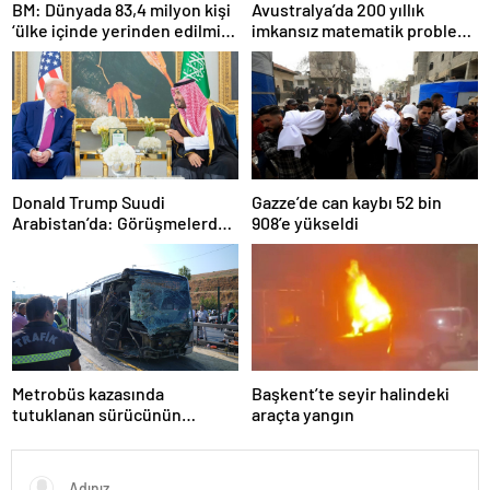
BM: Dünyada 83,4 milyon kişi
Avustralya’da 200 yıllık
‘ülke içinde yerinden edilmiş’
imkansız matematik problemi
olarak yaşıyor
çözüldü
Donald Trump Suudi
Gazze’de can kaybı 52 bin
Arabistan’da: Görüşmelerde
908’e yükseldi
uyukladı
Metrobüs kazasında
Başkent’te seyir halindeki
tutuklanan sürücünün
araçta yangın
ifadesine ulaşıldı