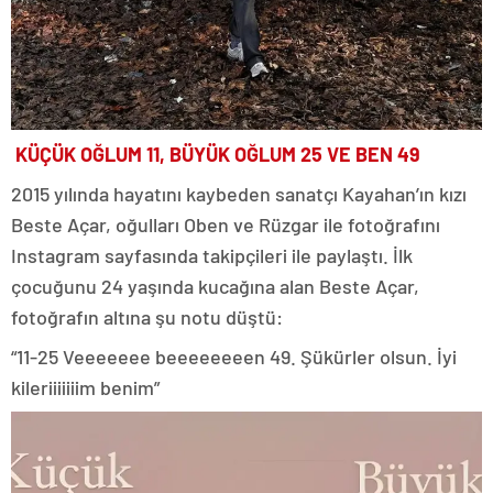
KÜÇÜK OĞLUM 11, BÜYÜK OĞLUM 25 VE BEN 49
2015 yılında hayatını kaybeden sanatçı Kayahan’ın kızı
Beste Açar, oğulları Oben ve Rüzgar ile fotoğrafını
Instagram sayfasında takipçileri ile paylaştı. İlk
çocuğunu 24 yaşında kucağına alan Beste Açar,
fotoğrafın altına şu notu düştü:
“11-25 Veeeeeee beeeeeeeen 49. Şükürler olsun. İyi
kileriiiiiiim benim”