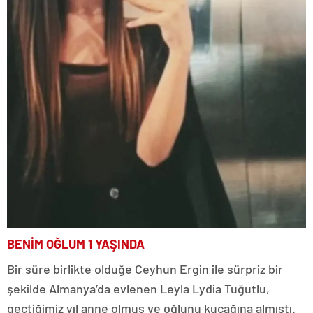
BENİM OĞLUM 1 YAŞINDA
Bir süre birlikte olduğe Ceyhun Ergin ile sürpriz bir
şekilde Almanya’da evlenen Leyla Lydia Tuğutlu,
geçtiğimiz yıl anne olmuş ve oğlunu kucağına almıştı.