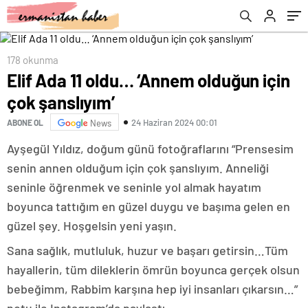
özelliklere yönelik öne sürülen iddialar
178 okunma
Elif Ada 11 oldu… ‘Annem olduğun için
çok şanslıyım’
24 Haziran 2024 00:01
ABONE OL
News
Ayşegül Yıldız, doğum günü fotoğraflarını “Prensesim
senin annen olduğum için çok şanslıyım. Anneliği
seninle öğrenmek ve seninle yol almak hayatım
boyunca tattığım en güzel duygu ve başıma gelen en
güzel şey. Hoşgelsin yeni yaşın.
Sana sağlık, mutluluk, huzur ve başarı getirsin…Tüm
hayallerin, tüm dileklerin ömrün boyunca gerçek olsun
bebeğimm, Rabbim karşına hep iyi insanları çıkarsın…”