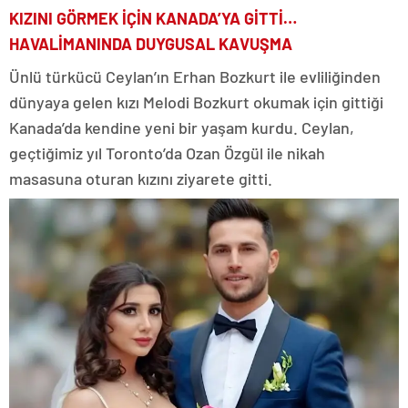
KIZINI GÖRMEK İÇİN KANADA’YA GİTTİ…
HAVALİMANINDA DUYGUSAL KAVUŞMA
Ünlü türkücü Ceylan’ın Erhan Bozkurt ile evliliğinden
dünyaya gelen kızı Melodi Bozkurt okumak için gittiği
Kanada’da kendine yeni bir yaşam kurdu. Ceylan,
geçtiğimiz yıl Toronto’da Ozan Özgül ile nikah
masasuna oturan kızını ziyarete gitti.