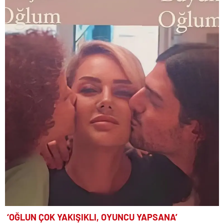
‘OĞLUN ÇOK YAKIŞIKLI, OYUNCU YAPSANA’