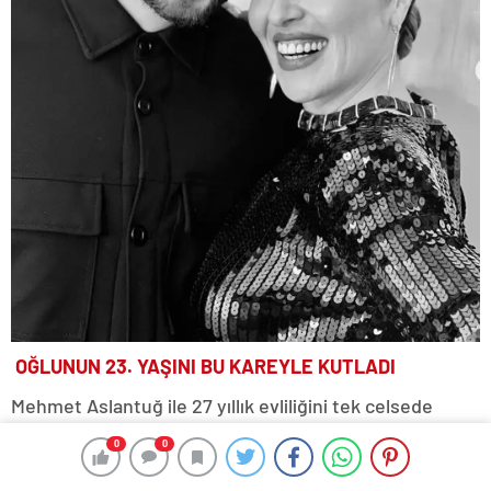
OĞLUNUN 23. YAŞINI BU KAREYLE KUTLADI
Mehmet Aslantuğ ile 27 yıllık evliliğini tek celsede
bitiren Arzum Onan, oğlu Can’ın 23. doğum gününü
0
0
0
0
Instagram sayfasında paylaştığı fotoğrafla kutladı.