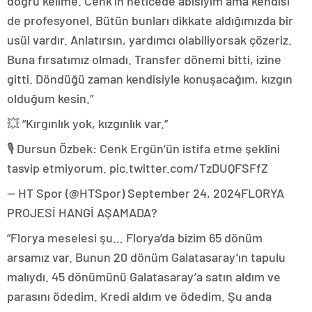
doğru kelime. Cenk’in neticede abisiyim ama kendisi
de profesyonel. Bütün bunları dikkate aldığımızda bir
usül vardır. Anlatırsın, yardımcı olabiliyorsak çözeriz.
Buna fırsatımız olmadı. Transfer dönemi bitti, izine
gitti. Döndüğü zaman kendisiyle konuşacağım, kızgın
olduğum kesin.”
💥 “Kırgınlık yok, kızgınlık var.”
🎙️ Dursun Özbek: Cenk Ergün’ün istifa etme şeklini
tasvip etmiyorum. pic.twitter.com/TzDUQFSFfZ
— HT Spor (@HTSpor) September 24, 2024FLORYA
PROJESİ HANGİ AŞAMADA?
“Florya meselesi şu… Florya’da bizim 65 dönüm
arsamız var. Bunun 20 dönüm Galatasaray’ın tapulu
malıydı. 45 dönümünü Galatasaray’a satın aldım ve
parasını ödedim. Kredi aldım ve ödedim. Şu anda