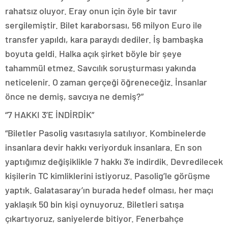
rahatsız oluyor. Eray onun için öyle bir tavır
sergilemiştir. Bilet karaborsası, 56 milyon Euro ile
transfer yapıldı, kara paraydı dediler. İş bambaşka
boyuta geldi. Halka açık şirket böyle bir şeye
tahammül etmez. Savcılık soruşturması yakında
neticelenir. O zaman gerçeği öğreneceğiz. İnsanlar
önce ne demiş, savcıya ne demiş?”
“7 HAKKI 3’E İNDİRDİK”
“Biletler Pasolig vasıtasıyla satılıyor. Kombinelerde
insanlara devir hakkı veriyorduk insanlara. En son
yaptığımız değişiklikle 7 hakkı 3’e indirdik. Devredilecek
kişilerin TC kimliklerini istiyoruz. Pasolig’le görüşme
yaptık. Galatasaray’ın burada hedef olması, her maçı
yaklaşık 50 bin kişi oynuyoruz. Biletleri satışa
çıkartıyoruz, saniyelerde bitiyor. Fenerbahçe