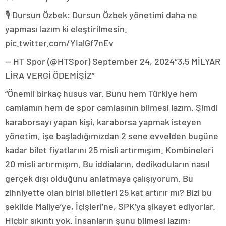
🎙️ Dursun Özbek: Dursun Özbek yönetimi daha ne
yapması lazım ki eleştirilmesin.
pic.twitter.com/YIalGf7nEv
— HT Spor (@HTSpor) September 24, 2024″3,5 MİLYAR
LİRA VERGİ ÖDEMİŞİZ”
“Önemli birkaç husus var. Bunu hem Türkiye hem
camiamın hem de spor camiasının bilmesi lazım. Şimdi
karaborsayı yapan kişi, karaborsa yapmak isteyen
yönetim, işe başladığımızdan 2 sene evvelden bugüne
kadar bilet fiyatlarını 25 misli artırmışım. Kombineleri
20 misli artırmışım. Bu iddiaların, dedikoduların nasıl
gerçek dışı olduğunu anlatmaya çalışıyorum. Bu
zihniyette olan birisi biletleri 25 kat artırır mı? Bizi bu
şekilde Maliye’ye, İçişleri’ne, SPK’ya şikayet ediyorlar.
Hiçbir sıkıntı yok. İnsanların şunu bilmesi lazım;