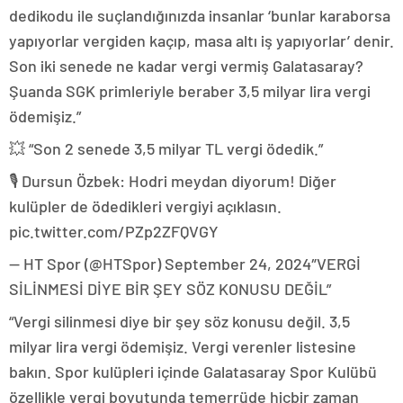
dedikodu ile suçlandığınızda insanlar ‘bunlar karaborsa
yapıyorlar vergiden kaçıp, masa altı iş yapıyorlar’ denir.
Son iki senede ne kadar vergi vermiş Galatasaray?
Şuanda SGK primleriyle beraber 3,5 milyar lira vergi
ödemişiz.”
💥 “Son 2 senede 3,5 milyar TL vergi ödedik.”
🎙️ Dursun Özbek: Hodri meydan diyorum! Diğer
kulüpler de ödedikleri vergiyi açıklasın.
pic.twitter.com/PZp2ZFQVGY
— HT Spor (@HTSpor) September 24, 2024″VERGİ
SİLİNMESİ DİYE BİR ŞEY SÖZ KONUSU DEĞİL”
“Vergi silinmesi diye bir şey söz konusu değil. 3,5
milyar lira vergi ödemişiz. Vergi verenler listesine
bakın. Spor kulüpleri içinde Galatasaray Spor Kulübü
özellikle vergi boyutunda temerrüde hiçbir zaman