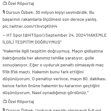
📺 Özel Röportaj
🎙️ Dursun Özbek: 30 milyon kişiyi sevindirdik. Bu
başarının rakamlarla ölçülmesi son derece yanlış.
pic.twitter.com/t1nvtgKhH4
— HT Spor (@HTSpor) September 24, 2024″HAKEMLE
İLGİLİ TESPİTİM DOĞRUYMUŞ”
“Hakemle ilgili tespitim doğruymuş. Maçın gidişatına
baktığınızda her akınımız tehlike yaratıyor, golle
sonuçlanıyor. Eğer o uyduruk penaltı olmasaydı maç
5’lik 6’lık maçtı. Hakemin bunu fark ettiğini
düşünüyorum. O penaltıyı verince, maçın 60. dakikası,
bence farkın önüne hakemin bu kararının geçtiğini
düşünüyorum. Nasıl oynadığımızı gördünüz.”
📺 Özel Röportaj
🎙️ Dursun Özbek: Uyduruk penaltı olmasaydı 5-6 gol