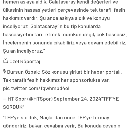
hemen askıya aldık. Galatasaray kendi değerleri ve
ülkesinin hassasiyetleri çerçevesinde tek taraflı fesih
hakkımız vardır. Şu anda askıya aldık ve konuyu
inceliyoruz. Galatasaray’ın bu tip konularda
hassasiyetini tarif etmek mümkün değil, çok hassasız.
İncelemenin sonunda çıkabiliriz veya devam edebiliriz.
Şu an inceliyoruz.”
📺 Özel Röportaj
🎙️ Dursun Özbek: Söz konusu şirket bir haber portalı.
Tek taraflı fesih hakkımız her sponsorlukta var.
pic.twitter.com/fqwhmbd4ol
— HT Spor (@HTSpor) September 24, 2024″TFF’YE
SORDUK”
“TFF’ye sorduk. Maçlardan önce TFF’ye formayı
göndeririz, bakar, cevabını verir. Bu konuda cevabını