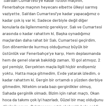
“Salı’dan Cumartesi’ye kadar futbol maçının,
Fenerbahçe maçının heyecanı elbette ülkeyi sarmış
vaziyette. Salı’dan Cumartesi’ye kadar yapacağımız o
kadar çok iş var ki. Sadece derbiyle değil diğer
konularla da ilgilenmemiz gerekiyor. Salı ve Cumartesi
arasında o kadar rahattım ki. Başka oynadığımız
maçlardan daha rahat bir Salı, Cumartesi geçirdim.
Son dönemlerde kurmuş olduğumuz büyük bir
üstünlük var Fenerbahçe’ye karşı. Hem deplasmanda
hem de genel olarak bakıldığı zaman. 10 gol atmışız, 2
gol yemişiz. Gerçekten maçla ilgili hiçbir endişemiz
yoktu. Hatta maça gitmedim. Evde yatarak izledim, o
kadar rahattım ki. Gergin bir ortamdı o yüzden derbiye
gitmedim. Nitekim orada bazı gerginlikler olmuş.
Sahada gerginlik olmadı. Bizim için rahat maçtı. Okan
hoca da takımı çok iyi hazırladı. Güzel bir maç olduğunu