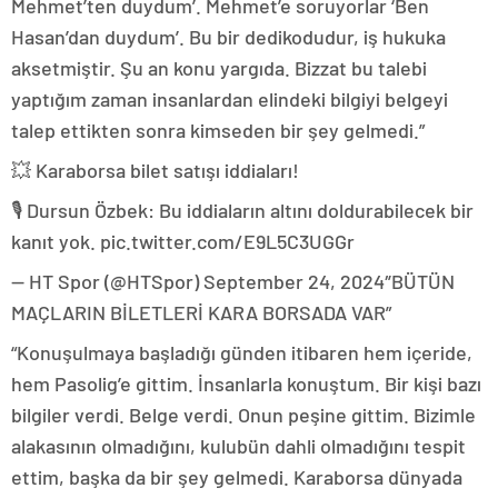
Mehmet’ten duydum’. Mehmet’e soruyorlar ‘Ben
Hasan’dan duydum’. Bu bir dedikodudur, iş hukuka
aksetmiştir. Şu an konu yargıda. Bizzat bu talebi
yaptığım zaman insanlardan elindeki bilgiyi belgeyi
talep ettikten sonra kimseden bir şey gelmedi.”
💥 Karaborsa bilet satışı iddiaları!
🎙️ Dursun Özbek: Bu iddiaların altını doldurabilecek bir
kanıt yok. pic.twitter.com/E9L5C3UGGr
— HT Spor (@HTSpor) September 24, 2024″BÜTÜN
MAÇLARIN BİLETLERİ KARA BORSADA VAR”
“Konuşulmaya başladığı günden itibaren hem içeride,
hem Pasolig’e gittim. İnsanlarla konuştum. Bir kişi bazı
bilgiler verdi. Belge verdi. Onun peşine gittim. Bizimle
alakasının olmadığını, kulubün dahli olmadığını tespit
ettim, başka da bir şey gelmedi. Karaborsa dünyada