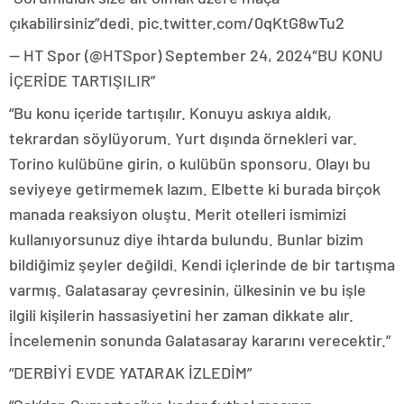
çıkabilirsiniz”dedi. pic.twitter.com/0qKtG8wTu2
— HT Spor (@HTSpor) September 24, 2024″BU KONU
İÇERİDE TARTIŞILIR”
“Bu konu içeride tartışılır. Konuyu askıya aldık,
tekrardan söylüyorum. Yurt dışında örnekleri var.
Torino kulübüne girin, o kulübün sponsoru. Olayı bu
seviyeye getirmemek lazım. Elbette ki burada birçok
manada reaksiyon oluştu. Merit otelleri ismimizi
kullanıyorsunuz diye ihtarda bulundu. Bunlar bizim
bildiğimiz şeyler değildi. Kendi içlerinde de bir tartışma
varmış. Galatasaray çevresinin, ülkesinin ve bu işle
ilgili kişilerin hassasiyetini her zaman dikkate alır.
İncelemenin sonunda Galatasaray kararını verecektir.”
“DERBİYİ EVDE YATARAK İZLEDİM”