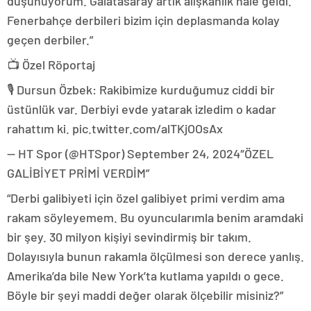
düşünüyorum. Galatasaray artık alışkanlık hale geldi.
Fenerbahçe derbileri bizim için deplasmanda kolay
geçen derbiler.”
📺 Özel Röportaj
🎙️ Dursun Özbek: Rakibimize kurduğumuz ciddi bir
üstünlük var. Derbiyi evde yatarak izledim o kadar
rahattım ki. pic.twitter.com/alTKjOOsAx
— HT Spor (@HTSpor) September 24, 2024″ÖZEL
GALİBİYET PRİMİ VERDİM”
“Derbi galibiyeti için özel galibiyet primi verdim ama
rakam söyleyemem. Bu oyuncularımla benim aramdaki
bir şey. 30 milyon kişiyi sevindirmiş bir takım.
Dolayısıyla bunun rakamla ölçülmesi son derece yanlış.
Amerika’da bile New York’ta kutlama yapıldı o gece.
Böyle bir şeyi maddi değer olarak ölçebilir misiniz?”