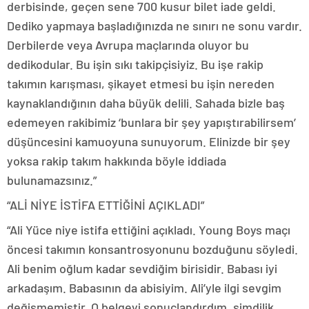
derbisinde, geçen sene 700 kusur bilet iade geldi.
Dediko yapmaya başladığınızda ne sınırı ne sonu vardır.
Derbilerde veya Avrupa maçlarında oluyor bu
dedikodular. Bu işin sıkı takipçisiyiz. Bu işe rakip
takımın karışması, şikayet etmesi bu işin nereden
kaynaklandığının daha büyük delili. Sahada bizle baş
edemeyen rakibimiz ‘bunlara bir şey yapıştırabilirsem’
düşüncesini kamuoyuna sunuyorum. Elinizde bir şey
yoksa rakip takım hakkında böyle iddiada
bulunamazsınız.”
“ALİ NİYE İSTİFA ETTİĞİNİ AÇIKLADI”
“Ali Yüce niye istifa ettiğini açıkladı. Young Boys maçı
öncesi takımın konsantrosyonunu bozduğunu söyledi.
Ali benim oğlum kadar sevdiğim birisidir. Babası iyi
arkadaşım. Babasının da abisiyim. Ali’yle ilgi sevgim
değişmemiştir. O belgeyi sonuçlandırdım, şimdilik