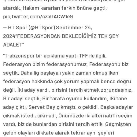
atardık. Hakem kararları farkın önüne geçti.
pic.twitter.com/czaGACW1e9
— HT Spor (@HTSpor) September 24,
2024″FEDERASYONDAN BEKLEDİĞİMİZ TEK ŞEY
ADALET”
“Trabzonspor bir açıklama yaptı TFF ile ilgili.
Federasyon bizim federasyonumuz. Federasyonu biz
seçtik. Daha lig başlayalı yakın zaman olmuş iken
federasyon hakkında çok yorum yapmak bence doğru
değil. İki aday vardı, birisini tercih etmek zorundasınız.
Bir adayı seçtik. Bir tarafa oyumu kullandım. İki tane
aday çıktı. Servet Bey çıkmıştı, o çekildi. Başka adaylar
çıkmak istedi, çıkmadı. Önümüzde iki alternatifli seçim
vardı, biz de bunlardan birisini tercih ettik. Geçmişten
gelen olayları dikkate alarak tekrar aynı şeyleri