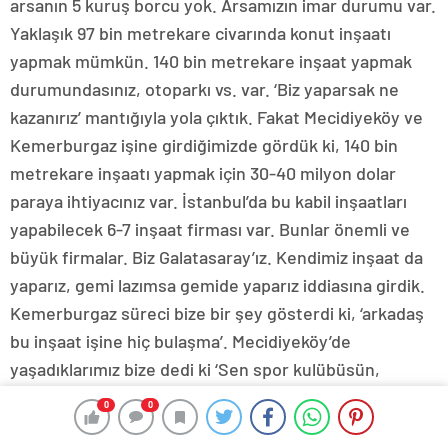
arsanın 5 kuruş borcu yok. Arsamızın imar durumu var.
Yaklaşık 97 bin metrekare civarında konut inşaatı
yapmak mümkün. 140 bin metrekare inşaat yapmak
durumundasınız, otoparkı vs. var. ‘Biz yaparsak ne
kazanırız’ mantığıyla yola çıktık. Fakat Mecidiyeköy ve
Kemerburgaz işine girdiğimizde gördük ki, 140 bin
metrekare inşaatı yapmak için 30-40 milyon dolar
paraya ihtiyacınız var. İstanbul’da bu kabil inşaatları
yapabilecek 6-7 inşaat firması var. Bunlar önemli ve
büyük firmalar. Biz Galatasaray’ız. Kendimiz inşaat da
yaparız, gemi lazımsa gemide yaparız iddiasına girdik.
Kemerburgaz süreci bize bir şey gösterdi ki, ‘arkadaş
bu inşaat işine hiç bulaşma’. Mecidiyeköy’de
yaşadıklarımız bize dedi ki ‘Sen spor kulübüsün,
kendim yapayım diye soyunma’ diye bu iki proje net
0
0
gösterdi. Biz buradan ders aldık. Dursun Özbek ve