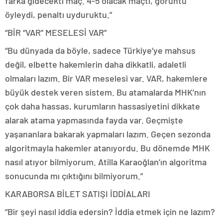
farka gidecekti maç. 4-5 olacak maçtı, görüntü
öyleydi, penaltı uyduruktu.”
“BİR “VAR” MESELESİ VAR”
“Bu dünyada da böyle, sadece Türkiye’ye mahsus
değil, elbette hakemlerin daha dikkatli, adaletli
olmaları lazım. Bir VAR meselesi var. VAR, hakemlere
büyük destek veren sistem. Bu atamalarda MHK’nın
çok daha hassas, kurumların hassasiyetini dikkate
alarak atama yapmasında fayda var. Geçmişte
yaşananlara bakarak yapmaları lazım. Geçen sezonda
algoritmayla hakemler atanıyordu. Bu dönemde MHK
nasıl atıyor bilmiyorum. Atilla Karaoğlan’ın algoritma
sonucunda mı çıktığını bilmiyorum.”
KARABORSA BİLET SATIŞI İDDİALARI
“Bir şeyi nasıl iddia edersin? İddia etmek için ne lazım?