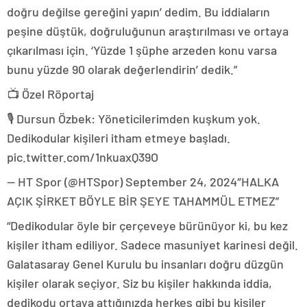
doğru değilse gereğini yapın’ dedim. Bu iddiaların
peşine düştük, doğruluğunun araştırılması ve ortaya
çıkarılması için. ‘Yüzde 1 şüphe arzeden konu varsa
bunu yüzde 90 olarak değerlendirin’ dedik.”
📺 Özel Röportaj
🎙️ Dursun Özbek: Yöneticilerimden kuşkum yok.
Dedikodular kişileri itham etmeye başladı.
pic.twitter.com/1nkuaxQ39O
— HT Spor (@HTSpor) September 24, 2024″HALKA
AÇIK ŞİRKET BÖYLE BİR ŞEYE TAHAMMÜL ETMEZ”
“Dedikodular öyle bir çerçeveye bürünüyor ki, bu kez
kişiler itham ediliyor. Sadece masuniyet karinesi değil.
Galatasaray Genel Kurulu bu insanları doğru düzgün
kişiler olarak seçiyor. Siz bu kişiler hakkında iddia,
dedikodu ortaya attığınızda herkes gibi bu kişiler