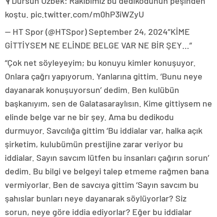
🎙️ Dursun Özbek: Rakibimiz bu dedikodunun peşinden
koştu. pic.twitter.com/m0hP3iWZyU
— HT Spor (@HTSpor) September 24, 2024″KİME
GİTTİYSEM NE ELİNDE BELGE VAR NE BİR ŞEY…”
“Çok net söyleyeyim; bu konuyu kimler konuşuyor.
Onlara çağrı yapıyorum. Yanlarına gittim. ‘Bunu neye
dayanarak konuşuyorsun’ dedim. Ben kulübün
başkanıyım, sen de Galatasaraylısın. Kime gittiysem ne
elinde belge var ne bir şey. Ama bu dedikodu
durmuyor. Savcılığa gittim ‘Bu iddialar var, halka açık
şirketim, kulubümün prestijine zarar veriyor bu
iddialar. Sayın savcım lütfen bu insanları çağırın sorun’
dedim. Bu bilgi ve belgeyi talep etmeme rağmen bana
vermiyorlar. Ben de savcıya gittim ‘Sayın savcım bu
şahıslar bunları neye dayanarak söylüyorlar? Siz
sorun, neye göre iddia ediyorlar? Eğer bu iddialar