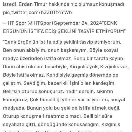
istedi. Erden Timur hakkında hiç olumsuz konuşmadı.
pic.twitter.com/hZZOTt4YWb
— HT Spor (@HTSpor) September 24, 2024″CENK
ERGÜN’ÜN İSTİFA EDİŞ ŞEKLİNİ TASVİP ETMİYORUM”
“Cenk Ergün’ün istifa ediş şeklini tasvip etmiyorum.
Ben onun abisiyim, onun başkanıyım. Böyle sosyal
medya üzerinden istifa olmaz. Bunu bir tarafa koyun.
Onun abisi olmam hasebiyle. Kırgınlık yok. Kızgınlık var.
Böyle istifa olmaz. Kendisiyle geçmiş dönemde de
çalıştım. Sevdiğim, becerikli, işini bilen kardeşim.
Gelirsin oturup konuşuruz, nedir derdin, sıkıntın
konuşuruz. Çok bunaldığı yönler var biliyorum, sosyal
medyada. Bunun yolu bu şekilde istifa etmek değil.
Oturup konuşma fırsatımız olmadı. Belli bir süre
seyahate gitti, döndüğünde konuşacağım. Kızgınlık