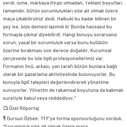
verdi, isme, markaya itirazı olmadan, ‘reklam boyutları
tamamdır, bütün sorumlulukları size ait olmak üzere
maça çıkabilirsiniz’ dedi. Halbuki bu kadar bilinen bir
şey ise, bize demesi lazımdı ki ‘Bunda hassasız bu
formayla çıkma’ diyebilirdi. Hangi konuyu sorarsanız
sorun, yasal bir sorumluluk varsa bunu kulübün
üzerine bırakması son derece doğaldır. Kurumsal
çerçevede bu işle ilgili profesyonellerimiz var.
Formanın önü, arkası, yan tarafı bütün bunlara bağlı
olarak bir pazarlama aktivitesinde bulunuyorlar. Bu
konuyla ilgili talepleri değerlendirerek yönetime
sunuyorlar. Yönetim de rakamsal boyutuna da bakmak
suretiyle kabul veya reddediyor.”
📺 Özel Röportaj
🎙️ Dursun Özbek: TFF’ye forma sponsorluğunu sorduk.
“Sorumluluk size ait olmak üzere maça