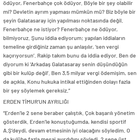
ödüyor, Fenerbahçe çok ödüyor. Böyle bir şey olabilir
mi? Devletin ayrım yapması mümkün mü? Biz böyle bir
şeyin Galatasaray için yapılması noktasında değil.
Fenerbahçe ne istiyor? Fenerbahçe ne ödüyor,
bilmiyoruz. Şunu iddia ediyorum; yapılan iddiaların
temeline girdiğiniz zaman şu anlaşılır, ‘sen vergi
kaçırıyorsun’. Rakip takım bunu da iddia ediyor. Ben de
diyorum ki ‘Arkadaş Galatasaray senin düşündüğün
gibi bir kulüp değil’. Ben 3,5 milyar vergi ödemişim, sen
de açıkla. Konu hukuka intikal ettiğinden dolayı fazla
bir şey söylemek gereksiz.”
ERDEN TİMUR’UN AYRILIĞI
“Erden’le 2 sene beraber çalıştık. Çok başarılı yönetim
gösterdik. Erden’le konuştuğumda, kendisi sportif
A.Ş’deydi, devam etmesinin iyi olacağını söyledim. O
da kulübe fazla mesai ayırdığını söyledi. 2 sene üst