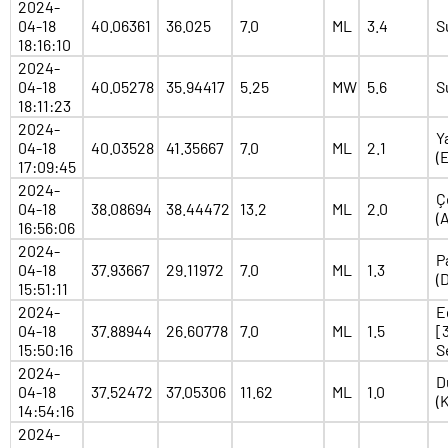
2024-
04-18
40.06361
36.025
7.0
ML
3.4
S
18:16:10
2024-
04-18
40.05278
35.94417
5.25
MW
5.6
S
18:11:23
2024-
Y
04-18
40.03528
41.35667
7.0
ML
2.1
(
17:09:45
2024-
Ç
04-18
38.08694
38.44472
13.2
ML
2.0
(
16:56:06
2024-
P
04-18
37.93667
29.11972
7.0
ML
1.3
(D
15:51:11
2024-
E
04-18
37.88944
26.60778
7.0
ML
1.5
[
15:50:16
S
2024-
D
04-18
37.52472
37.05306
11.62
ML
1.0
(
14:54:16
2024-