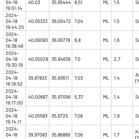
04-18
40.03
35.95444
8.51
ML
1.5
S
19:51:14
2024-
04-18
40.05333
36.00472
7.04
ML
1.5
S
19:44:25
2024-
04-18
40.06083
36.06778
6.8
ML
1.6
S
19:38:46
2024-
04-18
40.05028
35.94639
7.0
ML
2.7
S
19:30:19
2024-
A
04-18
39.87833
35.93611
7.03
ML
1.4
(
19:18:52
2024-
04-18
40.00667
35.97056
5.37
ML
1.4
S
19:17:00
2024-
04-18
40.05583
35.9725
7.06
ML
1.9
S
19:14:11
2024-
K
04-18
39.97083
35.86889
7.06
ML
1.7
(