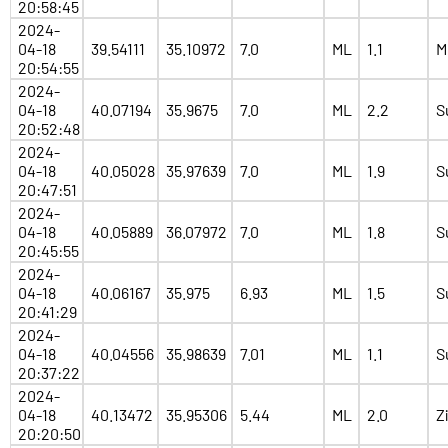
20:58:45
2024-
04-18
39.54111
35.10972
7.0
ML
1.1
M
20:54:55
2024-
04-18
40.07194
35.9675
7.0
ML
2.2
S
20:52:48
2024-
04-18
40.05028
35.97639
7.0
ML
1.9
S
20:47:51
2024-
04-18
40.05889
36.07972
7.0
ML
1.8
S
20:45:55
2024-
04-18
40.06167
35.975
6.93
ML
1.5
S
20:41:29
2024-
04-18
40.04556
35.98639
7.01
ML
1.1
S
20:37:22
2024-
04-18
40.13472
35.95306
5.44
ML
2.0
Z
20:20:50