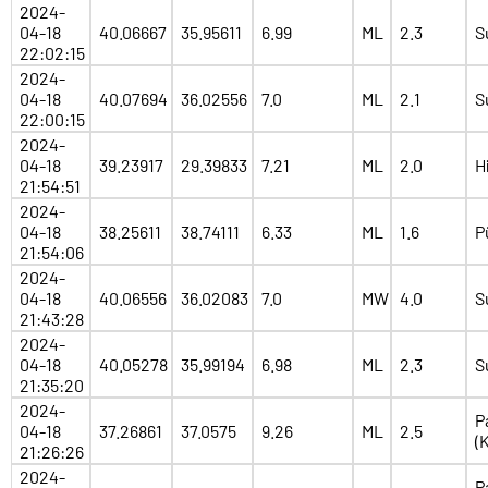
2024-
04-18
40.06667
35.95611
6.99
ML
2.3
S
22:02:15
2024-
04-18
40.07694
36.02556
7.0
ML
2.1
S
22:00:15
2024-
04-18
39.23917
29.39833
7.21
ML
2.0
H
21:54:51
2024-
04-18
38.25611
38.74111
6.33
ML
1.6
P
21:54:06
2024-
04-18
40.06556
36.02083
7.0
MW
4.0
S
21:43:28
2024-
04-18
40.05278
35.99194
6.98
ML
2.3
S
21:35:20
2024-
P
04-18
37.26861
37.0575
9.26
ML
2.5
(
21:26:26
2024-
P