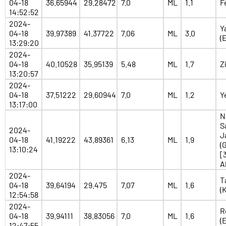
04-18
36.65944
29.28472
7.0
ML
1.1
F
14:52:52
2024-
Y
04-18
39.97389
41.37722
7.06
ML
3.0
(
13:29:20
2024-
04-18
40.10528
35.95139
5.48
ML
1.7
Z
13:20:57
2024-
04-18
37.51222
29.60944
7.0
ML
1.2
Y
13:17:00
N
S
2024-
J
04-18
41.19222
43.89361
6.13
ML
1.9
(
13:10:24
[
A
2024-
T
04-18
39.64194
29.475
7.07
ML
1.6
(
12:54:58
2024-
R
04-18
39.94111
38.83056
7.0
ML
1.6
(
12:47:55