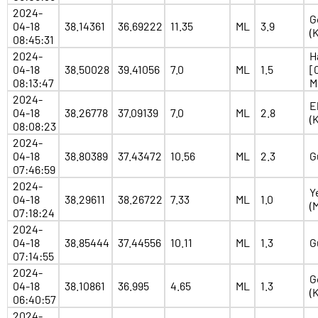
2024-
G
04-18
38.14361
36.69222
11.35
ML
3.9
(
08:45:31
2024-
H
04-18
38.50028
39.41056
7.0
ML
1.5
[
08:13:47
M
2024-
E
04-18
38.26778
37.09139
7.0
ML
2.8
(
08:08:23
2024-
04-18
38.80389
37.43472
10.56
ML
2.3
G
07:46:59
2024-
Y
04-18
38.29611
38.26722
7.33
ML
1.0
(
07:18:24
2024-
04-18
38.85444
37.44556
10.11
ML
1.3
G
07:14:55
2024-
G
04-18
38.10861
36.995
4.65
ML
1.3
(
06:40:57
2024-