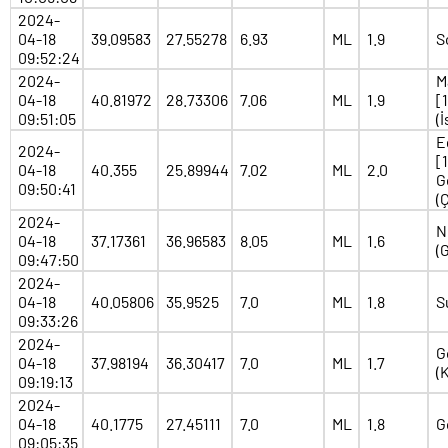
2024-
04-18
39.09583
27.55278
6.93
ML
1.9
S
09:52:24
2024-
M
04-18
40.81972
28.73306
7.06
ML
1.9
[
09:51:05
(
E
2024-
[
04-18
40.355
25.89944
7.02
ML
2.0
G
09:50:41
(
2024-
N
04-18
37.17361
36.96583
8.05
ML
1.6
(
09:47:50
2024-
04-18
40.05806
35.9525
7.0
ML
1.8
S
09:33:26
2024-
G
04-18
37.98194
36.30417
7.0
ML
1.7
(
09:19:13
2024-
04-18
40.1775
27.45111
7.0
ML
1.8
G
09:05:35