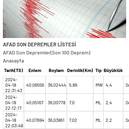
AFAD SON DEPREMLER LİSTESİ
AFAD Son Depremler(Son 100 Deprem)
Anasayfa
Tarih(TS)
Enlem
Boylam
Derinlik(Km)
Tip
Büyüklük
2024-
04-18
40.06556
36.02444
5.89
MW
4.4
S
22:31:43
2024-
04-18
40.05167
36.00778
7.0
ML
2.4
S
22:12:17
2024-
04-18
40.07694
36.03861
7.02
ML
2.2
S
22:03:48