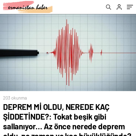
Az önce nerede deprem oldu, ne zaman ve
kaç büyüklüğünde? AFAD-Kandilli son
depremler
203 okunma
DEPREM Mİ OLDU, NEREDE KAÇ
ŞİDDETİNDE?: Tokat beşik gibi
sallanıyor… Az önce nerede deprem
oldu, ne zaman ve kaç büyüklüğünde?