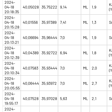
2024-
K
04-18
40.05028
35.75222
9.14
ML
1.9
(
20:18:35
2024-
04-18
40.01556
35.97389
7.41
ML
1.3
S
20:15:28
2024-
04-18
40.06694
35.96444
7.0
ML
1.9
S
20:13:21
2024-
K
04-18
40.04389
35.92722
6.94
ML
1.8
(
20:12:39
2024-
K
04-18
40.07583
35.93444
7.0
ML
2.0
(
20:10:34
2024-
K
04-18
40.06444
35.93972
7.0
ML
2.7
(
20:05:55
2024-
04-18
40.07528
35.97028
5.63
ML
2.1
S
19:55:17
2024-