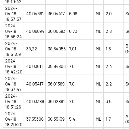
19:10:42
2024-
04-18
40.04861
36.04417
6.98
ML
2.0
S
18:57:57
2024-
04-18
40.06694
36.00583
6.73
ML
2.8
S
18:56:24
2024-
B
04-18
38.22
38.54056
7.01
ML
1.6
(
18:51:59
2024-
04-18
40.03611
35.94806
7.0
ML
2.4
S
18:42:20
2024-
04-18
40.05417
36.01389
7.0
ML
2.2
S
18:37:47
2024-
04-18
40.03389
36.02861
7.0
ML
3.5
S
18:31:26
2024-
A
04-18
37.55306
36.35139
5.4
ML
1.7
(
18:20:20