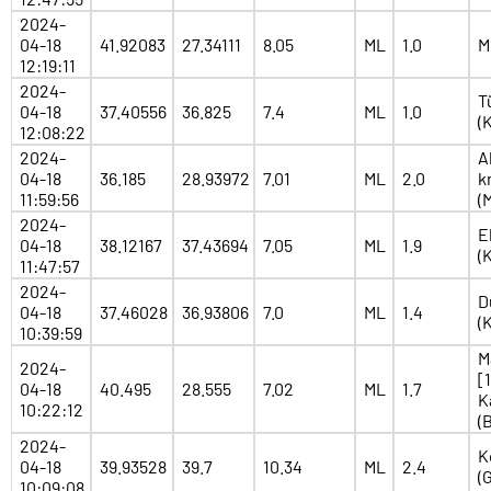
2024-
04-18
41.92083
27.34111
8.05
ML
1.0
M
12:19:11
2024-
T
04-18
37.40556
36.825
7.4
ML
1.0
(
12:08:22
2024-
A
04-18
36.185
28.93972
7.01
ML
2.0
k
11:59:56
(
2024-
E
04-18
38.12167
37.43694
7.05
ML
1.9
(
11:47:57
2024-
D
04-18
37.46028
36.93806
7.0
ML
1.4
(
10:39:59
M
2024-
[
04-18
40.495
28.555
7.02
ML
1.7
K
10:22:12
(
2024-
K
04-18
39.93528
39.7
10.34
ML
2.4
(
10:09:08