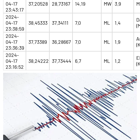
04-17
37.20528
28.73167
14.19
MW
3.9
M
23:43:17
2024-
D
04-17
38.45333
37.34111
7.0
ML
1.4
(
23:38:59
2024-
A
04-17
37.73389
36.28667
7.0
ML
1.9
(
23:36:39
2024-
E
04-17
38.24222
37.73444
6.7
ML
1.2
(
23:16:52