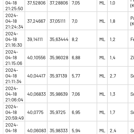
04-18
37.52806
37.28806
7.05
ML
1.0
(
21:25:50
2024-
P
04-18
37.24667
37.05111
7.0
ML
1.8
(
21:24:34
2024-
04-18
39.14111
35.63444
8.2
ML
1.2
F
21:16:30
2024-
04-18
40.10556
35.96028
6.88
ML
1.4
Z
21:15:06
2024-
04-18
40.04417
35.97139
5.77
ML
2.7
S
21:11:34
2024-
04-18
40.06833
35.98639
7.06
ML
1.3
S
21:06:04
2024-
04-18
40.0775
35.9725
6.95
ML
1.7
S
20:59:49
2024-
04-18
40.06083
35.98333
5.94
ML
2.4
S