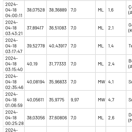
2024-
Ç
04-18
38.07528
38.36889
7.0
ML
1.6
(
04:00:11
2024-
G
04-18
37.89417
36.51083
7.0
ML
2.1
(
03:43:21
2024-
04-18
39.52778
40.43917
7.0
ML
1.4
T
03:17:47
2024-
B
04-18
40.19
31.77333
7.0
ML
2.4
(
03:15:40
2024-
04-18
40.08194
35.96833
7.0
MW
4.1
S
02:35:46
2024-
04-18
40.05611
35.9775
9.97
MW
4.7
S
01:06:59
2024-
D
04-18
38.03056
37.60806
7.0
ML
2.6
(
00:25:28
2024-