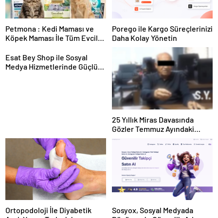
Petmona : Kedi Maması ve
Porego ile Kargo Süreçlerinizi
Köpek Maması İle Tüm Evcil
Daha Kolay Yönetin
Hayvan Ürünleri
Esat Bey Shop ile Sosyal
Medya Hizmetlerinde Güçlü
Panel Deneyimi
25 Yıllık Miras Davasında
Gözler Temmuz Ayındaki
Karar Duruşmasına Çevrildi
Ortopodoloji İle Diyabetik
Sosyox, Sosyal Medyada