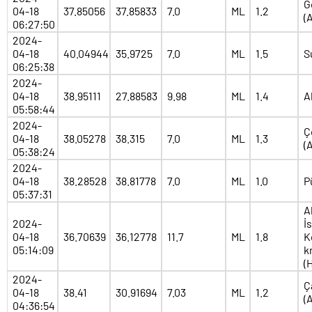
G
04-18
37.85056
37.85833
7.0
ML
1.2
(
06:27:50
2024-
04-18
40.04944
35.9725
7.0
ML
1.5
S
06:25:38
2024-
04-18
38.95111
27.88583
9.98
ML
1.4
A
05:58:44
2024-
Ç
04-18
38.05278
38.315
7.0
ML
1.3
(
05:38:24
2024-
04-18
38.28528
38.81778
7.0
ML
1.0
P
05:37:31
A
2024-
İ
04-18
36.70639
36.12778
11.7
ML
1.8
K
05:14:09
k
(
2024-
Ç
04-18
38.41
30.91694
7.03
ML
1.2
(
04:36:54