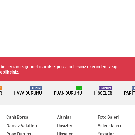
berleri anlık güncel olarak e-posta adresiniz üzerinden takip
ebilirsiniz.
K
TAHMİNİ
LİG
EKONOMİ
E
R
HAVA DURUMU
PUAN DURUMU
HISSELER
PARI
Canlı Borsa
Altınlar
Foto Galeri
Namaz Vakitleri
Dövizler
Video Galeri
Puan Durumu
Hisseler
Yazarlar