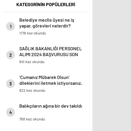
KATEGORİNİN POPÜLERLERİ
Belediye meclis üyesi ne iş
yapar, görevleri nelerdir?
1
1176 kez okundu
SAĞLIK BAKANLIĞI PERSONEL
ALIMI 2024 BAŞVURUSU SON
2
DAKİKA | Sağlık Bakanlığı 35 bin
841 kez okundu
personel alımı ne zaman? Branş
ve kadro dağılımı belli oldu mu?
‘Cumanız Mübarek Olsun’
(ÖSYM kılavuzu başvuru ve
dileklerini iletmek istiyorsanız,
şartları)
3
yeni, farklı, değişik cuma
822 kez okundu
mesajlarını gönderebilirsiniz.
İşte, 16 Şubat’a özel resimli,
Balıkçıların ağına bir dev takıldı
resimsiz, yazılı, anlamlı, en güzel
cuma mesajları
4
768 kez okundu