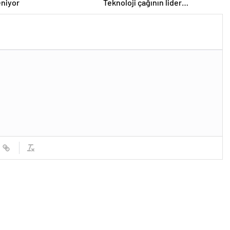
eniyor
Teknoloji çağının lider
ülkelerinden biri olmayı
amaçlıyoruz