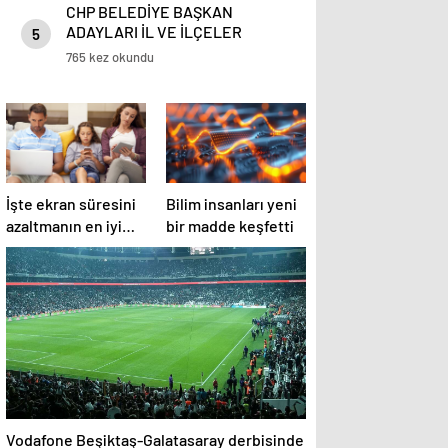
CHP BELEDİYE BAŞKAN
ADAYLARI İL VE İLÇELER
5
LİSTESİ 2024 | Cumhuriyet Halk
765 kez okundu
Partisi (CHP) belediye başkan
adayları kimler oldu? İstanbul’da
14 ilçenin adayı belirlendi
İşte ekran süresini
Bilim insanları yeni
azaltmanın en iyi
bir madde keşfetti
yolu
Vodafone Beşiktaş-Galatasaray derbisinde