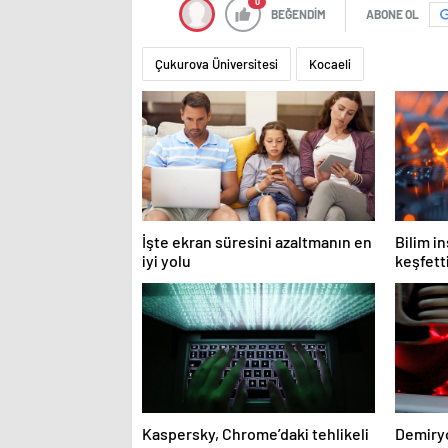
0
BEĞENDİM
ABONE OL
Çukurova Üniversitesi
Kocaeli
İşte ekran süresini azaltmanın en
Bilim i
iyi yolu
keşfett
Kaspersky, Chrome’daki tehlikeli
Demiryo