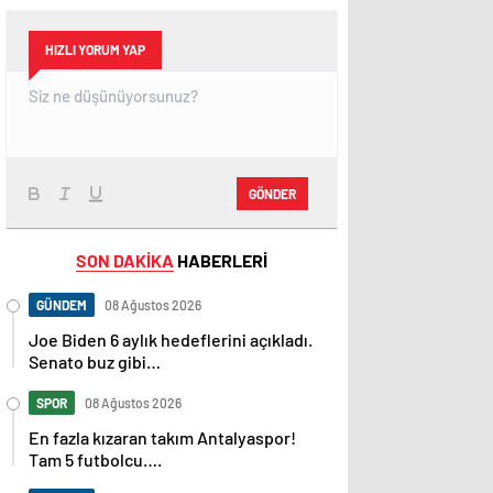
HIZLI YORUM YAP
GÖNDER
SON DAKİKA
HABERLERİ
GÜNDEM
08 Ağustos 2026
Joe Biden 6 aylık hedeflerini açıkladı.
Senato buz gibi…
SPOR
08 Ağustos 2026
En fazla kızaran takım Antalyaspor!
Tam 5 futbolcu….