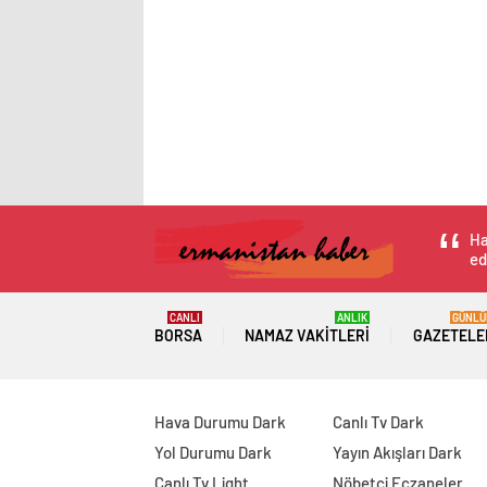
Ha
ed
CANLI
ANLIK
GÜNLÜ
BORSA
NAMAZ VAKITLERI
GAZETELE
Hava Durumu Dark
Canlı Tv Dark
Yol Durumu Dark
Yayın Akışları Dark
Canlı Tv Light
Nöbetçi Eczaneler