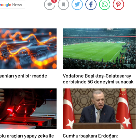
0
News
nsanları yeni bir madde
Vodafone Beşiktaş-Galatasaray
i
derbisinde 5G deneyimi sunacak
lu araçları yapay zeka ile
Cumhurbaşkanı Erdoğan: