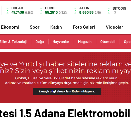
DOLAR
EURO
ALTIN
BITCOIN
47,7436
55,2510
6.660,55
%
0.18%
0.32%
2,59
Ekonomi
Spor
Kadın
Foto Galeri
Videolar
Bilim & Teknoloji
Doğa
Hayvanlar
Magazin
Otomobil
Spo
esi 1.5 Adana Elektromobil