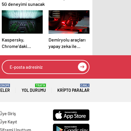
5G deneyimi sunacak
Kaspersky,
Demiryolu araçları
Chrome’daki
yapay zeka ile
tehlikeli açığı
denetleniyor
ortaya çıkardı
KONOMİ
TRAFİK
CANLI
TELER
YOL DURUMU
KRIPTO PARALAR
Üye Giriş
Üye Kayıt
Şifremi Unuttum