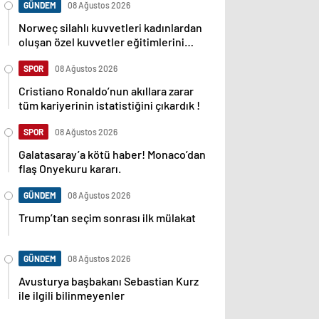
GÜNDEM
08 Ağustos 2026
Norweç silahlı kuvvetleri kadınlardan
oluşan özel kuvvetler eğitimlerini
başlattı.
SPOR
08 Ağustos 2026
Cristiano Ronaldo’nun akıllara zarar
tüm kariyerinin istatistiğini çıkardık !
SPOR
08 Ağustos 2026
Galatasaray’a kötü haber! Monaco’dan
flaş Onyekuru kararı.
GÜNDEM
08 Ağustos 2026
Trump’tan seçim sonrası ilk mülakat
GÜNDEM
08 Ağustos 2026
Avusturya başbakanı Sebastian Kurz
ile ilgili bilinmeyenler