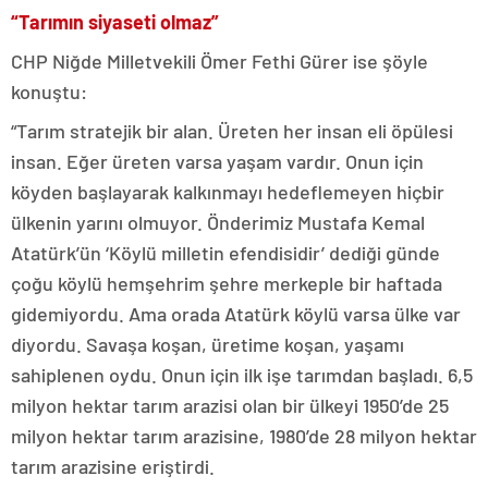
“Tarımın siyaseti olmaz”
CHP Niğde Milletvekili Ömer Fethi Gürer ise şöyle
konuştu:
“Tarım stratejik bir alan. Üreten her insan eli öpülesi
insan. Eğer üreten varsa yaşam vardır. Onun için
köyden başlayarak kalkınmayı hedeflemeyen hiçbir
ülkenin yarını olmuyor. Önderimiz Mustafa Kemal
Atatürk’ün ‘Köylü milletin efendisidir’ dediği günde
çoğu köylü hemşehrim şehre merkeple bir haftada
gidemiyordu. Ama orada Atatürk köylü varsa ülke var
diyordu. Savaşa koşan, üretime koşan, yaşamı
sahiplenen oydu. Onun için ilk işe tarımdan başladı. 6,5
milyon hektar tarım arazisi olan bir ülkeyi 1950’de 25
milyon hektar tarım arazisine, 1980’de 28 milyon hektar
tarım arazisine eriştirdi.