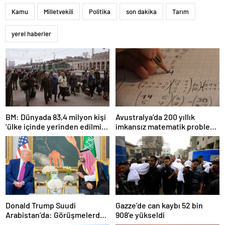
Kamu
Milletvekili
Politika
son dakika
Tarım
yerel haberler
BM: Dünyada 83,4 milyon kişi
Avustralya’da 200 yıllık
‘ülke içinde yerinden edilmiş’
imkansız matematik problemi
olarak yaşıyor
çözüldü
Donald Trump Suudi
Gazze’de can kaybı 52 bin
Arabistan’da: Görüşmelerde
908’e yükseldi
uyukladı