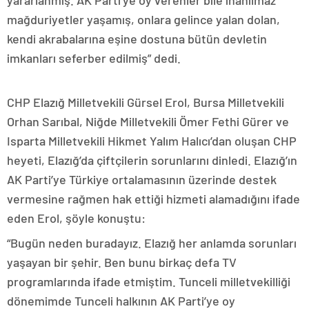
yararlanmış. AK Parti’ye oy verenler bile inanılmaz
mağduriyetler yaşamış, onlara gelince yalan dolan,
kendi akrabalarına eşine dostuna bütün devletin
imkanları seferber edilmiş” dedi.
CHP Elazığ Milletvekili Gürsel Erol, Bursa Milletvekili
Orhan Sarıbal, Niğde Milletvekili Ömer Fethi Gürer ve
Isparta Milletvekili Hikmet Yalım Halıcı’dan oluşan CHP
heyeti, Elazığ’da çiftçilerin sorunlarını dinledi. Elazığ’ın
AK Parti’ye Türkiye ortalamasının üzerinde destek
vermesine rağmen hak ettiği hizmeti alamadığını ifade
eden Erol, şöyle konuştu:
“Bugün neden buradayız. Elazığ her anlamda sorunları
yaşayan bir şehir. Ben bunu birkaç defa TV
programlarında ifade etmiştim. Tunceli milletvekilliği
dönemimde Tunceli halkının AK Parti’ye oy