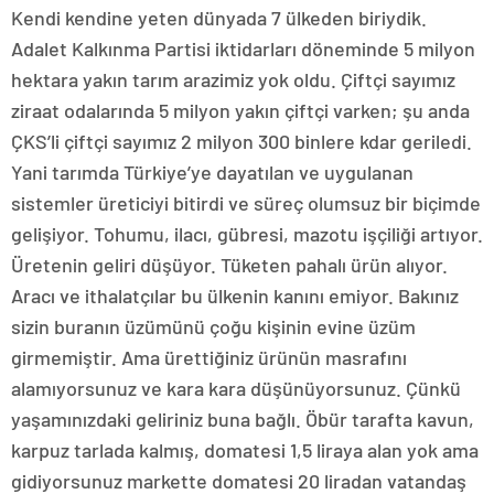
Kendi kendine yeten dünyada 7 ülkeden biriydik.
Adalet Kalkınma Partisi iktidarları döneminde 5 milyon
hektara yakın tarım arazimiz yok oldu. Çiftçi sayımız
ziraat odalarında 5 milyon yakın çiftçi varken; şu anda
ÇKS’li çiftçi sayımız 2 milyon 300 binlere kdar geriledi.
Yani tarımda Türkiye’ye dayatılan ve uygulanan
sistemler üreticiyi bitirdi ve süreç olumsuz bir biçimde
gelişiyor. Tohumu, ilacı, gübresi, mazotu işçiliği artıyor.
Üretenin geliri düşüyor. Tüketen pahalı ürün alıyor.
Aracı ve ithalatçılar bu ülkenin kanını emiyor. Bakınız
sizin buranın üzümünü çoğu kişinin evine üzüm
girmemiştir. Ama ürettiğiniz ürünün masrafını
alamıyorsunuz ve kara kara düşünüyorsunuz. Çünkü
yaşamınızdaki geliriniz buna bağlı. Öbür tarafta kavun,
karpuz tarlada kalmış, domatesi 1,5 liraya alan yok ama
gidiyorsunuz markette domatesi 20 liradan vatandaş