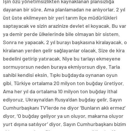
İşin özü yönetimsizlikten kaynaklanan plansızlığa
dayanan bir süre. Ama planlamadan ne anlıyorlar. 2 yıl
üst üste ekilmeyen bir yeri tarım ilçe müdürlükleri
saptayacak ve sizin arazinize devlet el koyacak. Bu var
ya demir perde ülkelerinde bile olmayan bir sistem.
Sonra ne yapacak, 2 yıl burayı başkasına kiralayacak. o
kiralanan yerden gelir sağlayanlar olacak. Size de kira
bedelini getirip yatıracak. Niye bu tarlayı ekmeyene
sormuyorsun neden buraya ekmiyorsun diye. Tarla
sahibi kendisi eksin. Tıpkı buğdayda oynanan oyun
gibi. Türkiye ortalama 20 milyon ton buğday üretiyor.
Ama her yıl da ortalama 10 milyon ton buğday ithal
ediyoruz. Ukrayna’dan Rusya’dan buğday gelir. Sayın
Cumhurbaşkanı TV’lerde ne diyor ‘Bunların aklı ermez’
diyor. ‘O buğday geliyor ya un oluyor, makarna oluyor
yurt dışına satılıyor’ diyor. Sayın Cumhurbaşkanı bizim