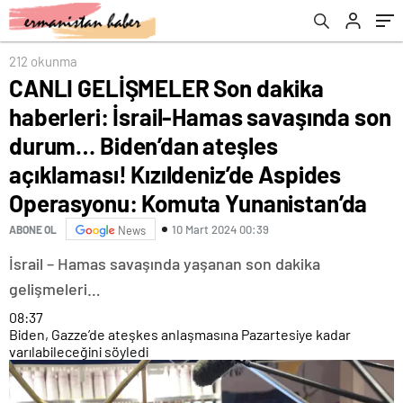
Biden’dan ateşles açıklaması! Kızıldeniz’de
Aspides Operasyonu: Komuta Yunanistan’da
212 okunma
CANLI GELİŞMELER Son dakika
haberleri: İsrail-Hamas savaşında son
durum… Biden’dan ateşles
açıklaması! Kızıldeniz’de Aspides
Operasyonu: Komuta Yunanistan’da
10 Mart 2024 00:39
ABONE OL
News
İsrail – Hamas savaşında yaşanan son dakika
gelişmeleri…
08:37
Biden, Gazze’de ateşkes anlaşmasına Pazartesiye kadar
varılabileceğini söyledi