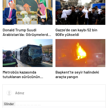
Donald Trump Suudi
Gazze’de can kaybı 52 bin
Arabistan’da: Görüşmelerde
908’e yükseldi
uyukladı
Metrobüs kazasında
Başkent’te seyir halindeki
tutuklanan sürücünün
araçta yangın
ifadesine ulaşıldı
Gönder