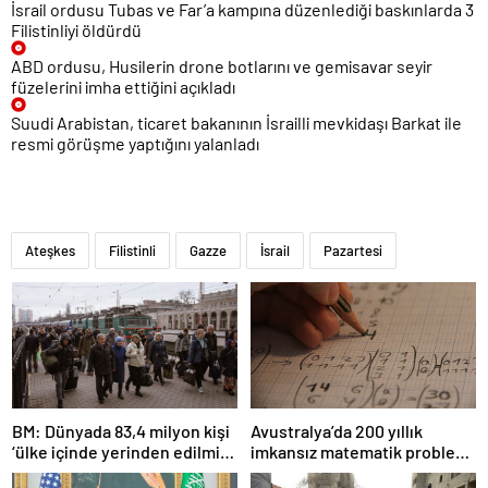
İsrail ordusu Tubas ve Far’a kampına düzenlediği baskınlarda 3
Filistinliyi öldürdü
ABD ordusu, Husilerin drone botlarını ve gemisavar seyir
füzelerini imha ettiğini açıkladı
Suudi Arabistan, ticaret bakanının İsrailli mevkidaşı Barkat ile
resmi görüşme yaptığını yalanladı
Ateşkes
Filistinli
Gazze
İsrail
Pazartesi
BM: Dünyada 83,4 milyon kişi
Avustralya’da 200 yıllık
‘ülke içinde yerinden edilmiş’
imkansız matematik problemi
olarak yaşıyor
çözüldü