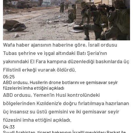
Wafa haber ajansının haberine göre, İsrail ordusu
Tubas şehrine ve işgal altındaki Batı Şeria’nın
yakınındaki El Fara kampına düzenlediği baskınlarda üç
Filistinli erkeği vurarak öldürdü.
05:25
ABD ordusu, Husilerin drone botlarını ve gemisavar seyir
füzelerini imha ettiğini açıkladı
ABD ordusu, Yemen’in Husi kontrolündeki
bölgelerinden Kızıldeniz’e doğru fırlatılmaya hazırlanan
üç insansız su üstü gemisini ve iki gemisavar seyir
füzesini imha ettiğini açıkladı.
04:33
Suudi Arabistan, ticaret bakanının İsrailli mevkidaşı Barkat ile