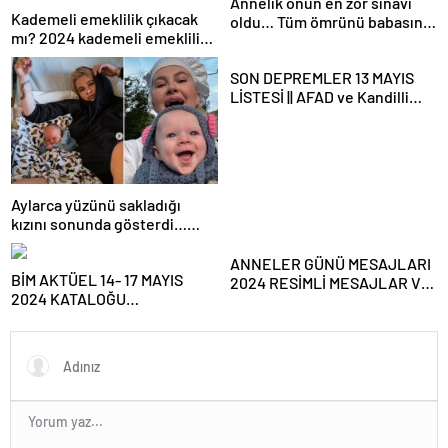
Annelik onun en zor sınavı
Kademeli emeklilik çıkacak
oldu… Tüm ömrünü babasının
mı? 2024 kademeli emeklilik
sırt çevirdiği kızını korumaya
son dakika haberleri ve
adadı
gelişmeleri
SON DEPREMLER 13 MAYIS
LİSTESİ || AFAD ve Kandilli
son dakika depremler
tablosu: Erzincan, Antalya ve
Denizli depremle sallandı! Az
önce deprem mi oldu?
Aylarca yüzünü sakladığı
kızını sonunda gösterdi…
Sekiz çocuklu dedesinin
kopyası
ANNELER GÜNÜ MESAJLARI
BİM AKTÜEL 14- 17 MAYIS
2024 RESİMLİ MESAJLAR VE
2024 KATALOĞU
GÜZEL SÖZLER💐👩‍👧‍👦||
YAYIMLANDI!|| BİM’e bu hafta
Sevgiliye Anneler Günü
gelecek ürünler neler?
mesajı arkadaşa, KURUMSAL
Bim’de bu hafta Kamp
Anneler Günü mesajları
Malzemeleri, Taşınabilir Güç
sözleri
İstasyonu satışa çıkıyor…