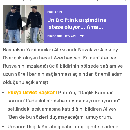
MAGAZIN
Ünlü çiftin kızı şimdi ne
istese oluyor… Ama
büyüyünce çalışmazsa tek
HABERİN DEVAMI
kuruşu olmayacak…
Çocuklara miras yok!
Başbakan Yardımcıları Aleksandr Novak ve Aleksey
Overçuk oluşan heyet Azerbaycan, Ermenistan ve
Rusya’nın imzaladığı üçlü bildirinin bölgede sağlam ve
uzun süreli barışın sağlanması açısından önemli adım
olduğunu açıklamıştı.
Rusya Devlet Başkanı
Putin’in, “‘Dağlık Karabağ
sorunu’ ifadesini bir daha duymamayı umuyorum”
şeklindeki açıklamasına katıldığını bildiren Aliyev,
“Ben de bu sözleri duymayacağımı umuyorum.
Umarım Dağlık Karabağ bahsi geçtiğinde, sadece