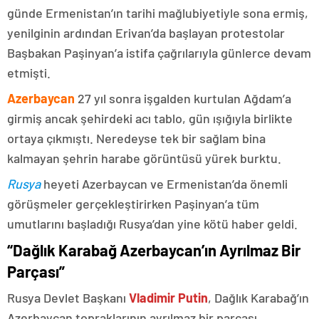
günde Ermenistan’ın tarihi mağlubiyetiyle sona ermiş,
yenilginin ardından Erivan’da başlayan protestolar
Başbakan Paşinyan’a istifa çağrılarıyla günlerce devam
etmişti.
Azerbaycan
27 yıl sonra işgalden kurtulan Ağdam’a
girmiş ancak şehirdeki acı tablo, gün ışığıyla birlikte
ortaya çıkmıştı. Neredeyse tek bir sağlam bina
kalmayan şehrin harabe görüntüsü yürek burktu.
Rusya
heyeti Azerbaycan ve Ermenistan’da önemli
görüşmeler gerçekleştirirken Paşinyan’a tüm
umutlarını başladığı Rusya’dan yine kötü haber geldi.
“Dağlık Karabağ Azerbaycan’ın Ayrılmaz Bir
Parçası”
Rusya Devlet Başkanı
Vladimir Putin
, Dağlık Karabağ’ın
Azerbaycan topraklarının ayrılmaz bir parçası