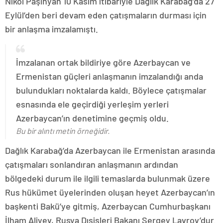
Nikol Paşinyan 10 Kasım itibariyle Dağlık Karabağ’da 27
Eylül’den beri devam eden çatışmaların durması için
bir anlaşma imzalamıştı.
İmzalanan ortak bildiriye göre Azerbaycan ve
Ermenistan güçleri anlaşmanın imzalandığı anda
bulundukları noktalarda kaldı. Böylece çatışmalar
esnasında ele geçirdiği yerleşim yerleri
Azerbaycan’ın denetimine geçmiş oldu.
Bu bir alıntı metin örneğidir.
Dağlık Karabağ’da Azerbaycan ile Ermenistan arasında
çatışmaları sonlandıran anlaşmanın ardından
bölgedeki durum ile ilgili temaslarda bulunmak üzere
Rus hükümet üyelerinden oluşan heyet Azerbaycan’ın
başkenti Bakü’ye gitmiş, Azerbaycan Cumhurbaşkanı
İlham Aliyev, Rusya Dışişleri Bakanı Sergey Lavrov’dur.