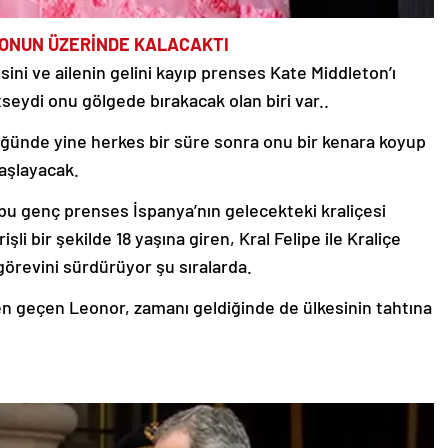
 ONUN ÜZERİNDE KALACAKTI
esini ve ailenin gelini kayıp prenses Kate Middleton’ı
eydi onu gölgede bırakacak olan biri var..
düğünde yine herkes bir süre sonra onu bir kenara koyup
aşlayacak.
i bu genç prenses İspanya’nın gelecekteki kraliçesi
i bir şekilde 18 yaşına giren, Kral Felipe ile Kraliçe
 görevini sürdürüyor şu sıralarda.
en geçen Leonor, zamanı geldiğinde de ülkesinin tahtına