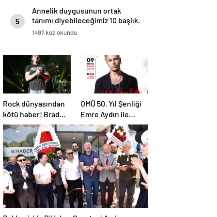
Annelik duygusunun ortak
tanımı diyebileceğimiz 10 başlık.
5
1497 kez okundu
Rock dünyasından
OMÜ 50. Yıl Şenliği
kötü haber! Brad
Emre Aydın ile
Arnold dördüncü
Başlıyor
evre kanser