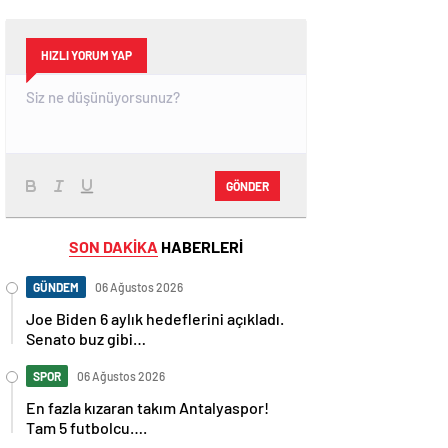
HIZLI YORUM YAP
GÖNDER
SON DAKİKA
HABERLERİ
GÜNDEM
06 Ağustos 2026
Joe Biden 6 aylık hedeflerini açıkladı.
Senato buz gibi…
SPOR
06 Ağustos 2026
En fazla kızaran takım Antalyaspor!
Tam 5 futbolcu….