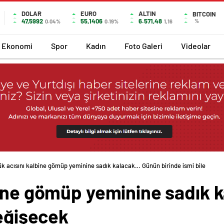
DOLAR
EURO
ALTIN
BITCOIN
47,5992
55,1406
6.571,48
%
0.04%
0.19%
1,16
Ekonomi
Spor
Kadın
Foto Galeri
Videolar
k acısını kalbine gömüp yeminine sadık kalacak… Günün birinde ismi bile
bine gömüp yeminine sadık
değişecek