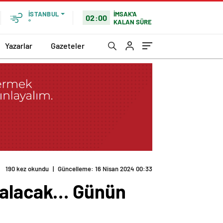
İMSAK'A
İSTANBUL
02:00
KALAN SÜRE
°
Yazarlar
Gazeteler
190 kez okundu
|
Güncelleme: 16 Nisan 2024 00:33
 kalacak… Günün