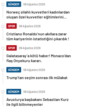
GÜNDEM
06 Ağustos 2026
Norweç silahlı kuvvetleri kadınlardan
oluşan özel kuvvetler eğitimlerini
başlattı.
SPOR
06 Ağustos 2026
Cristiano Ronaldo’nun akıllara zarar
tüm kariyerinin istatistiğini çıkardık !
SPOR
06 Ağustos 2026
Galatasaray’a kötü haber! Monaco’dan
flaş Onyekuru kararı.
GÜNDEM
06 Ağustos 2026
Trump’tan seçim sonrası ilk mülakat
GÜNDEM
06 Ağustos 2026
Avusturya başbakanı Sebastian Kurz
ile ilgili bilinmeyenler