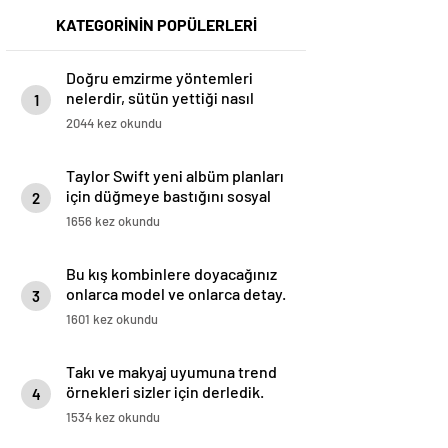
KATEGORİNİN POPÜLERLERİ
Doğru emzirme yöntemleri
nelerdir, sütün yettiği nasıl
1
anlaşılır?
2044 kez okundu
Taylor Swift yeni albüm planları
için düğmeye bastığını sosyal
2
medyadan duyurdu!
1656 kez okundu
Bu kış kombinlere doyacağınız
onlarca model ve onlarca detay.
3
1601 kez okundu
Takı ve makyaj uyumuna trend
örnekleri sizler için derledik.
4
1534 kez okundu