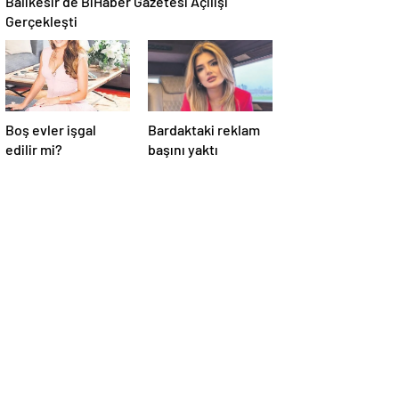
Balıkesir’de BiHaber Gazetesi Açılışı
Gerçekleşti
Boş evler işgal
Bardaktaki reklam
edilir mi?
başını yaktı