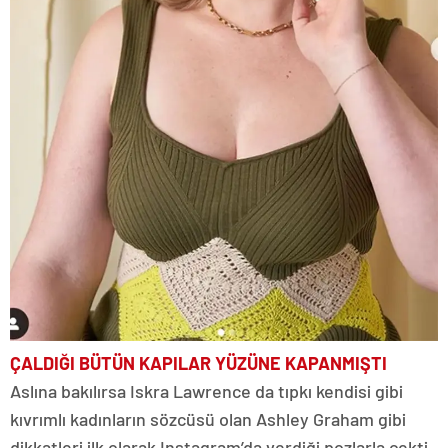
ÇALDIĞI BÜTÜN KAPILAR YÜZÜNE KAPANMIŞTI
Aslına bakılırsa Iskra Lawrence da tıpkı kendisi gibi
kıvrımlı kadınların sözcüsü olan Ashley Graham gibi
dikkatleri ilk olarak Instagram’da verdiği pozlarla çekti.