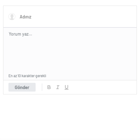
En az 10 karakter gerekli
Gönder
195 okunma
Ünlü yıldız borç batağından