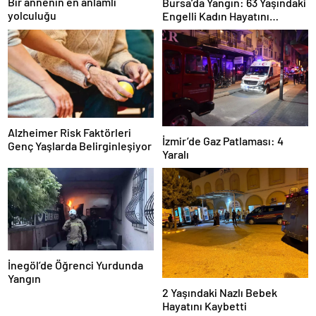
Bir annenin en anlamlı
Bursa’da Yangın: 63 Yaşındaki
yolculuğu
Engelli Kadın Hayatını
Kaybetti
Alzheimer Risk Faktörleri
İzmir’de Gaz Patlaması: 4
Genç Yaşlarda Belirginleşiyor
Yaralı
İnegöl’de Öğrenci Yurdunda
Yangın
2 Yaşındaki Nazlı Bebek
Hayatını Kaybetti