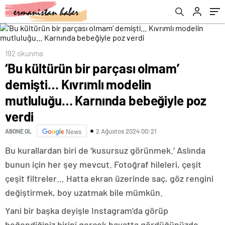
bebeğiyle poz verdi
sokakta kaldı!
192 okunma
‘Bu kültürün bir parçası olmam’
demişti… Kıvrımlı modelin
mutluluğu… Karnında bebeğiyle poz
verdi
2 Ağustos 2024 00:21
ABONE OL
News
Bu kurallardan biri de ‘kusursuz görünmek.’ Aslında
bunun için her şey mevcut. Fotoğraf hileleri, çeşit
çeşit filtreler… Hatta ekran üzerinde saç, göz rengini
değiştirmek, boy uzatmak bile mümkün.
Yani bir başka deyişle Instagram’da görüp
beğendiğiniz birini gerçek hayatta gördüğünüzde