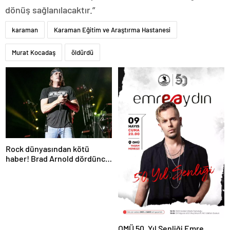
dönüş sağlanılacaktır.”
karaman
Karaman Eğitim ve Araştırma Hastanesi
Murat Kocadaş
öldürdü
Rock dünyasından kötü
haber! Brad Arnold dördüncü
evre kanser
OMÜ 50. Yıl Şenliği Emre