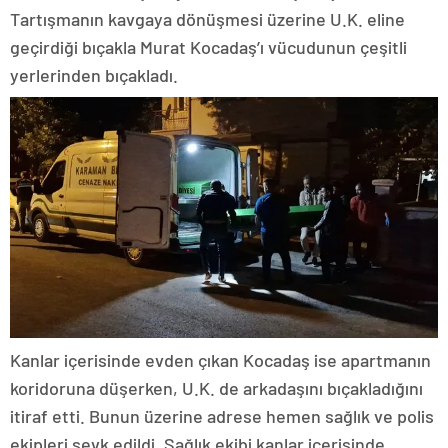
Tartışmanın kavgaya dönüşmesi üzerine U.K. eline
geçirdiği bıçakla Murat Kocadaş’ı vücudunun çeşitli
yerlerinden bıçakladı.
Kanlar içerisinde evden çıkan Kocadaş ise apartmanın
koridoruna düşerken, U.K. de arkadaşını bıçakladığını
itiraf etti. Bunun üzerine adrese hemen sağlık ve polis
ekipleri sevk edildi. Sağlık ekibi kanlar içerisinde