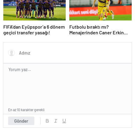
FIFA’dan Eyüpspor’a 6 dönem
Futbolu bıraktı mı?
geçici transfer yasağı!
Menajerinden Caner Erkin
açıklaması
En az 10 karakter gerekli
Gönder