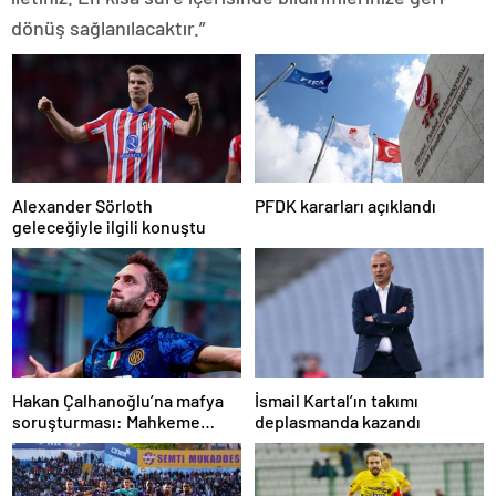
dönüş sağlanılacaktır.”
Alexander Sörloth
PFDK kararları açıklandı
geleceğiyle ilgili konuştu
Hakan Çalhanoğlu’na mafya
İsmail Kartal’ın takımı
soruşturması: Mahkeme
deplasmanda kazandı
cezasını açıkladı