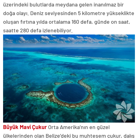
üzerindeki bulutlarda meydana gelen inanılmaz bir
doğa olayı. Deniz seviyesinden 5 kilometre yükseklikte
oluşan fırtına yılda ortalama 160 defa, günde on saat,
saatte 280 defa izlenebiliyor.
Büyük Mavi Çukur
Orta Amerika’nın en güzel
ülkelerinden olan Belize’deki bu muhteşem çukur, dalış