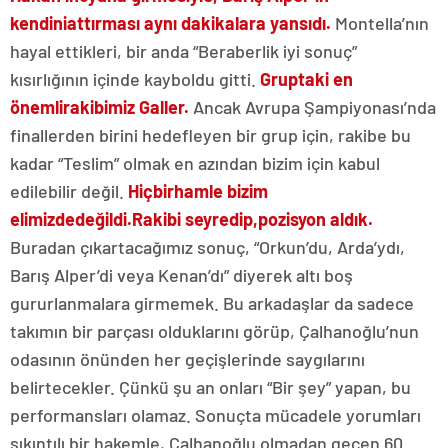
kendini
attırması aynı dakikalara yansıdı.
Montella’nın
hayal ettikleri, bir anda “Beraberlik iyi sonuç”
kısırlığının içinde kayboldu gitti.
Gruptaki en
önemli
rakibimiz Galler.
Ancak Avrupa Şampiyonası’nda
finallerden birini hedefleyen bir grup için, rakibe bu
kadar “Teslim” olmak en azından bizim için kabul
edilebilir değil.
Hiçbir
hamle bizim
elimizde
değildi.
Rakibi seyredip,
pozisyon aldık.
Buradan çıkartacağımız sonuç, “Orkun’du, Arda’ydı,
Barış Alper’di veya Kenan’dı” diyerek altı boş
gururlanmalara girmemek. Bu arkadaşlar da sadece
takımın bir parçası olduklarını görüp, Çalhanoğlu’nun
odasının önünden her geçişlerinde saygılarını
belirtecekler. Çünkü şu an onları “Bir şey” yapan, bu
performansları olamaz. Sonuçta mücadele yorumları
sıkıntılı bir hakemle, Çalhanoğlu olmadan geçen 60