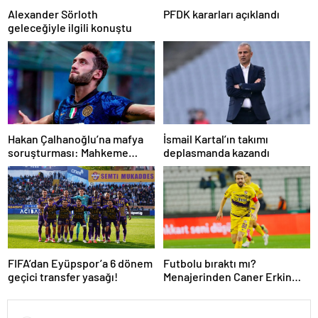
Alexander Sörloth
PFDK kararları açıklandı
geleceğiyle ilgili konuştu
Hakan Çalhanoğlu’na mafya
İsmail Kartal’ın takımı
soruşturması: Mahkeme
deplasmanda kazandı
cezasını açıkladı
FIFA’dan Eyüpspor’a 6 dönem
Futbolu bıraktı mı?
geçici transfer yasağı!
Menajerinden Caner Erkin
açıklaması