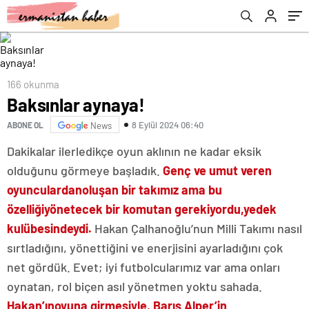
166 okunma
Baksınlar aynaya!
8 Eylül 2024 06:40
ABONE OL
News
Dakikalar ilerledikçe oyun aklının ne kadar eksik
olduğunu görmeye başladık.
Genç ve umut veren
oyunculardan
oluşan bir takımız ama bu
özelliği
yönetecek bir komutan gerekiyordu,
yedek
kulübesindeydi.
Hakan Çalhanoğlu’nun Milli Takımı nasıl
sırtladığını, yönettiğini ve enerjisini ayarladığını çok
net gördük. Evet; iyi futbolcularımız var ama onları
oynatan, rol biçen asıl yönetmen yoktu sahada.
Hakan’ın
oyuna girmesiyle, Barış Alper’in