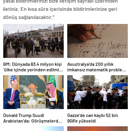
yasal bildirimlerinizi bize iletişim sayfası üzerinden
iletiniz. En kısa süre içerisinde bildirimlerinize geri
dönüş sağlanılacaktır.”
BM: Dünyada 83,4 milyon kişi
Avustralya’da 200 yıllık
‘ülke içinde yerinden edilmiş’
imkansız matematik problemi
olarak yaşıyor
çözüldü
Donald Trump Suudi
Gazze’de can kaybı 52 bin
Arabistan’da: Görüşmelerde
908’e yükseldi
uyukladı