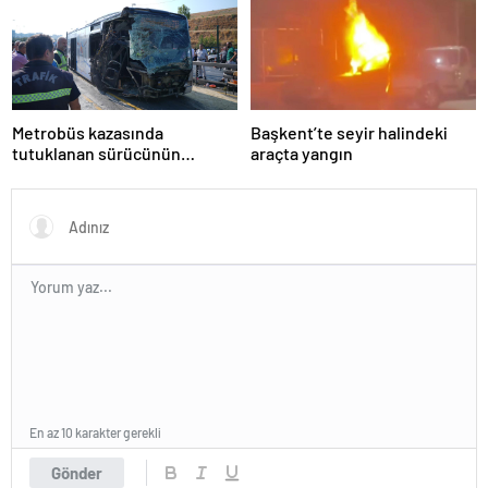
Metrobüs kazasında
Başkent’te seyir halindeki
tutuklanan sürücünün
araçta yangın
ifadesine ulaşıldı
En az 10 karakter gerekli
Gönder