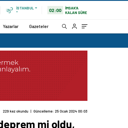
İMSAK'A
İSTANBUL
02:00
KALAN SÜRE
°
Yazarlar
Gazeteler
229 kez okundu
|
Güncelleme: 25 Ocak 2024 00:03
eprem mi oldu,