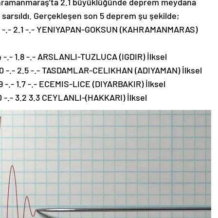
ahramanmaraş’ta 2.1 büyüklüğünde deprem meydana
ile sarsıldı. Gerçekleşen son 5 deprem şu şekilde;
5.0 -.- 2.1 -.- YENIYAPAN-GOKSUN (KAHRAMANMARAS)
 -.- 1.8 -.- ARSLANLI-TUZLUCA (IGDIR) İlksel
.0 -.- 2.5 -.- TASDAMLAR-CELIKHAN (ADIYAMAN) İlksel
 -.- 1.7 -.- ECEMIS-LICE (DIYARBAKIR) İlksel
0 -.- 3.2 3.3 CEYLANLI-(HAKKARI) İlksel