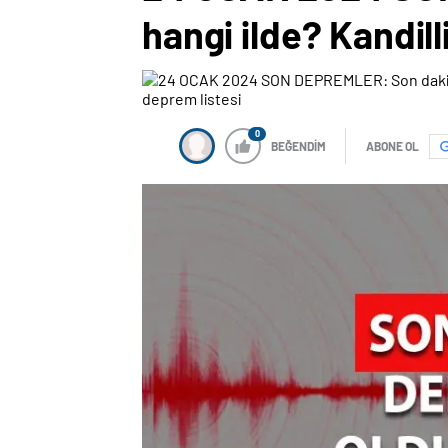
hangi ilde? Kandil
0
BEĞENDİM
ABONE OL