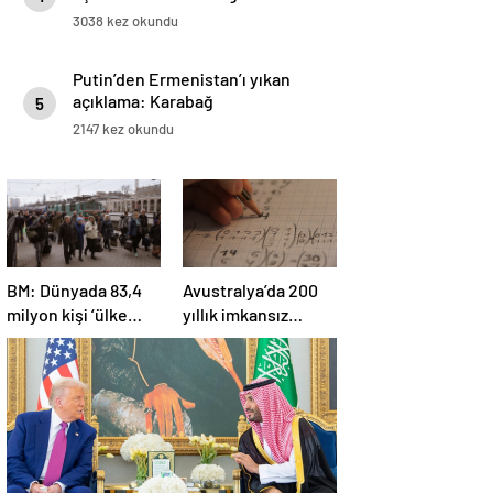
3038 kez okundu
Putin’den Ermenistan’ı yıkan
açıklama: Karabağ
5
Azerbaycan’ın ayrılmaz bir
2147 kez okundu
parçasıdır!
BM: Dünyada 83,4
Avustralya’da 200
milyon kişi ‘ülke
yıllık imkansız
içinde yerinden
matematik
edilmiş’ olarak
problemi çözüldü
yaşıyor