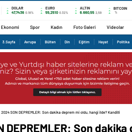
DOLAR
EURO
ALTIN
BITCOIN
47,7436
55,2510
6.660,55
%
0.18%
0.32%
2,59
Ekonomi
Spor
Kadın
Foto Galeri
Videolar
3.Sayfa
Avrupa
Bülten
Din
Eğitim
Hayat
Politika
 2024 SON DEPREMLER: Son dakika deprem mi oldu, hangi ilde? Kandilli
 DEPREMLER: Son dakika d