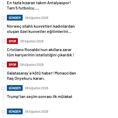
En fazla kızaran takım Antalyaspor!
Tam 5 futbolcu….
GÜNDEM
08 Ağustos 2026
Norweç silahlı kuvvetleri kadınlardan
oluşan özel kuvvetler eğitimlerini
başlattı.
SPOR
08 Ağustos 2026
Cristiano Ronaldo’nun akıllara zarar
tüm kariyerinin istatistiğini çıkardık !
SPOR
08 Ağustos 2026
Galatasaray’a kötü haber! Monaco’dan
flaş Onyekuru kararı.
GÜNDEM
08 Ağustos 2026
Trump’tan seçim sonrası ilk mülakat
GÜNDEM
08 Ağustos 2026