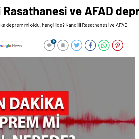
li Rasathanesi ve AFAD depr
0
News