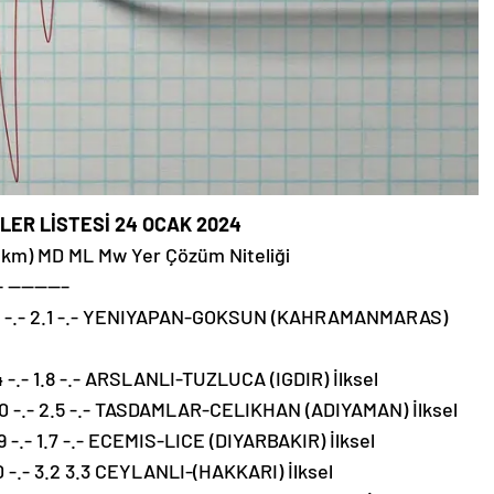
ER LİSTESİ 24 OCAK 2024
k(km) MD ML Mw Yer Çözüm Niteliği
– ————–
5.0 -.- 2.1 -.- YENIYAPAN-GOKSUN (KAHRAMANMARAS)
 -.- 1.8 -.- ARSLANLI-TUZLUCA (IGDIR) İlksel
.0 -.- 2.5 -.- TASDAMLAR-CELIKHAN (ADIYAMAN) İlksel
 -.- 1.7 -.- ECEMIS-LICE (DIYARBAKIR) İlksel
0 -.- 3.2 3.3 CEYLANLI-(HAKKARI) İlksel