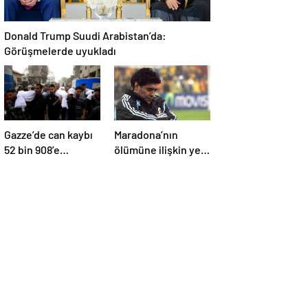
Donald Trump Suudi Arabistan’da:
Görüşmelerde uyukladı
Gazze’de can kaybı
Maradona’nın
52 bin 908’e
ölümüne ilişkin yeni
yükseldi
belgeler ortaya çıktı