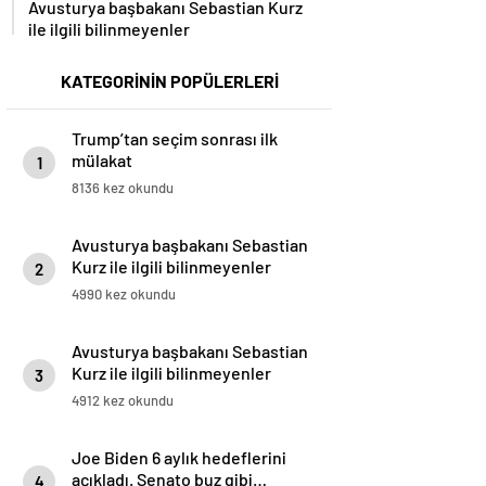
Avusturya başbakanı Sebastian Kurz
ile ilgili bilinmeyenler
KATEGORİNİN POPÜLERLERİ
Trump’tan seçim sonrası ilk
mülakat
1
8136 kez okundu
Avusturya başbakanı Sebastian
Kurz ile ilgili bilinmeyenler
2
4990 kez okundu
Avusturya başbakanı Sebastian
Kurz ile ilgili bilinmeyenler
3
4912 kez okundu
Joe Biden 6 aylık hedeflerini
açıkladı. Senato buz gibi…
4