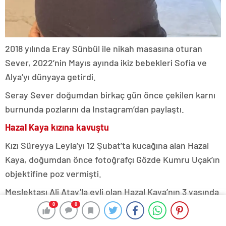
2018 yılında Eray Sünbül ile nikah masasına oturan
Sever, 2022’nin Mayıs ayında ikiz bebekleri Sofia ve
Alya’yı dünyaya getirdi.
Seray Sever doğumdan birkaç gün önce çekilen karnı
burnunda pozlarını da Instagram’dan paylaştı.
Hazal Kaya kızına kavuştu
Kızı Süreyya Leyla’yı 12 Şubat’ta kucağına alan Hazal
Kaya, doğumdan önce fotoğrafçı Gözde Kumru Uçak’ın
objektifine poz vermişti.
Meslektaşı Ali Atay’la evli olan Hazal Kaya’nın 3 yaşında
Fikret Ali adında bir de oğlu var.
0
0