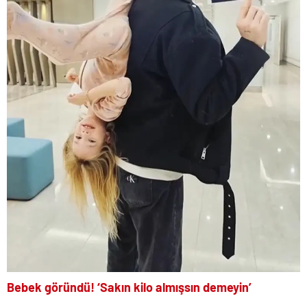
Bebek göründü! ‘Sakın kilo almışsın demeyin’