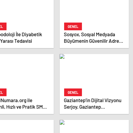
EL
GENEL
odoloji İle Diyabetik
Sosyox, Sosyal Medyada
Yarası Tedavisi
Büyümenin Güvenilir Adresi
Olarak Öne Çıkıyor
EL
GENEL
lNumara.org ile
Gaziantep’in Dijital Vizyonu
li, Hızlı ve Pratik SMS
Serjoy, Gaziantep
 Çözümleri
Üniversitesi Teknopark’tan
Dünyaya Açılıyor