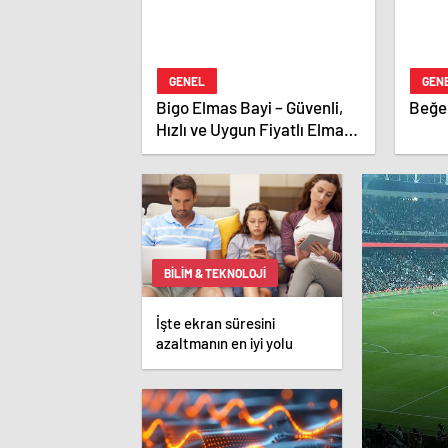
GENEL
GEN
Bigo Elmas Bayi – Güvenli,
Beğen
Hızlı ve Uygun Fiyatlı Elmas
Satın Almanın Yeni Adresi
BILIM & TEKNOLOJI
İşte ekran süresini
azaltmanın en iyi yolu