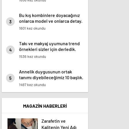
1656 kez okundu
Bu kış kombinlere doyacağınız
onlarca model ve onlarca detay.
3
1601 kez okundu
Takı ve makyaj uyumuna trend
örnekleri sizler için derledik.
4
1536 kez okundu
Annelik duygusunun ortak
tanımı diyebileceğimiz 10 başlık.
5
1497 kez okundu
MAGAZİN HABERLERİ
Zarafetin ve
Kalitenin Yeni Adı