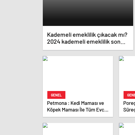
Kademeli emeklilik çıkacak mı?
2024 kademeli emeklilik son
dakika haberleri ve gelişmeleri
GENEL
GEN
Petmona : Kedi Maması ve
Poreg
Köpek Maması İle Tüm Evcil
Süreç
Hayvan Ürünleri
Yöne