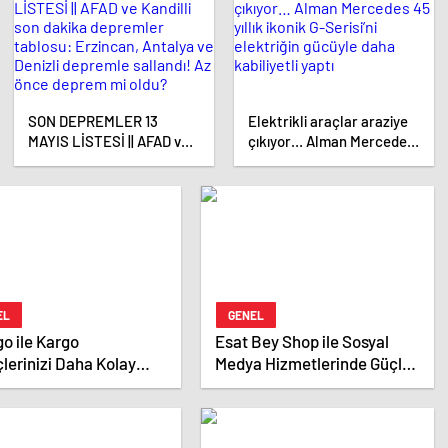
SON DEPREMLER 13
Elektrikli araçlar araziye
MAYIS LİSTESİ || AFAD ve
çıkıyor… Alman Mercedes
Kandilli son dakika
45 yıllık ikonik G-Serisi’ni
depremler tablosu:
elektriğin gücüyle daha
Erzincan, Antalya ve
kabiliyetli yaptı
Denizli depremle sallandı!
Az önce deprem mi oldu?
EL
GENEL
o ile Kargo
Esat Bey Shop ile Sosyal
lerinizi Daha Kolay
Medya Hizmetlerinde Güçlü
tin
Panel Deneyimi