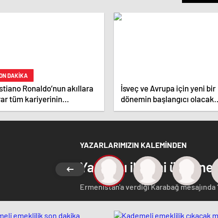
ON DAKİKA
stiano Ronaldo’nun akıllara
İsveç ve Avrupa için yeni bir
ar tüm kariyerinin
dönemin başlangıcı olacak
atistiğini çıkardık !
kararlar.
YAZARLARIMIZIN KALEMİNDEN
Yabancı ilgisini üzerine
Ermenistan'a verdiği Karabağ mesajında 
Azerbaycan Cumhuriyeti'nin ayrılmaz bir pa
etmeyen Başbakan Paşinyan Dağlık karaba
görüştü. Ermenistan'a verdiği desteği 