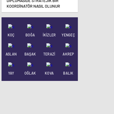
DİPLOMASİDE STRATEJİK BİR
KOORDİNATÖR NASIL OLUNUR
KOÇ
BOĞA
İKİZLER
YENGEÇ
ASLAN
BAŞAK
TERAZİ
AKREP
YAY
OĞLAK
KOVA
BALIK