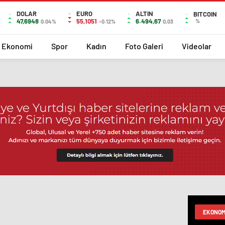
DOLAR
EURO
ALTIN
BITCOIN
47,6948
55,1051
6.494,67
%
0.04%
-0.12%
0,03
Ekonomi
Spor
Kadın
Foto Galeri
Videolar
EKONOM