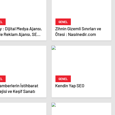
EL
GENEL
Ajansı,
Zihnin Gizemli Sınırları ve
le Reklam Ajansı, SEO
Ötesi : Nasılnedir.com
sı ve Web Tasarım
ı
EL
GENEL
mberlerin İstihbarat
Kendin Yap SEO
ejisi ve Keşif Sanatı