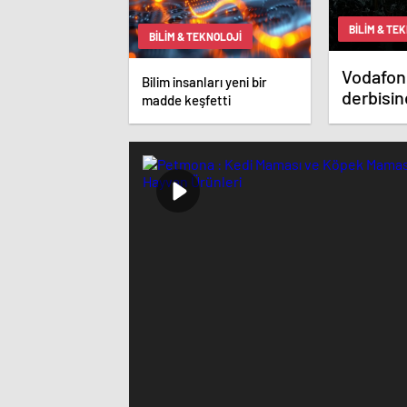
BILIM & TE
BILIM & TEKNOLOJI
Vodafon
Bilim insanları yeni bir
derbisi
madde keşfetti
sunaca