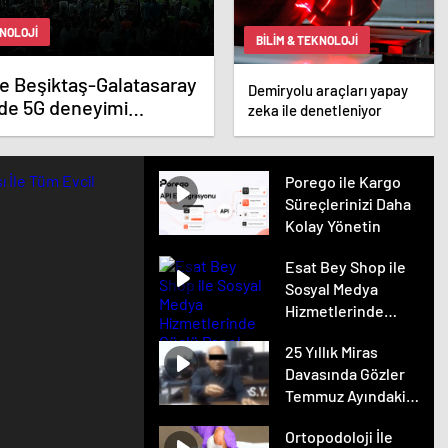
KNOLOJI
BILIM & TEKNOLOJI
e Beşiktaş-Galatasaray
Demiryolu araçları yapay
nde 5G deneyimi
zeka ile denetleniyor
k
Porego ile Kargo
Süreçlerinizi Daha
Kolay Yönetin
Esat Bey Shop ile
Sosyal Medya
Hizmetlerinde
Güçlü Panel
25 Yıllık Miras
Deneyimi
Davasında Gözler
Temmuz Ayındaki
Karar Duruşmasına
Ortopodoloji İle
Çevrildi