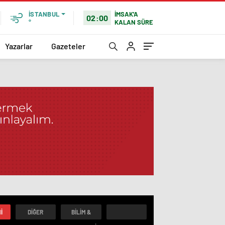
İMSAK'A
İSTANBUL
02:00
KALAN SÜRE
°
Yazarlar
Gazeteler
I
DIĞER
BILIM &