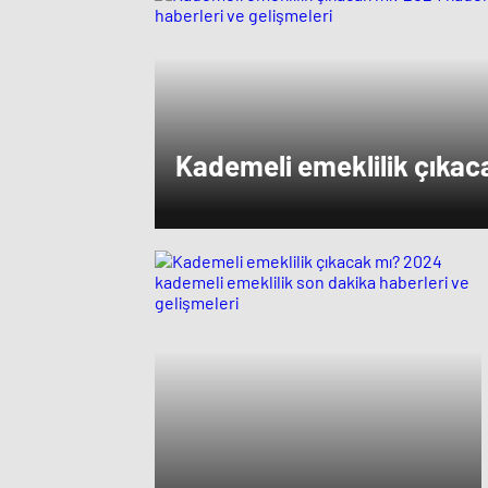
Kademeli emeklilik çıka
kademeli emeklilik son da
gelişmeleri