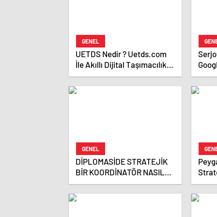
GENEL
GEN
UETDS Nedir ? Uetds.com
Serjoy : Dijital Medya 
İle Akıllı Dijital Taşımacılık
Goog
Yazılımı
Ajan
Ajans
GENEL
GEN
DİPLOMASİDE STRATEJİK
Peyga
BİR KOORDİNATÖR NASIL
Strat
OLUNUR