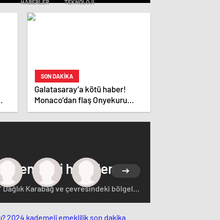
HABERLER
TEKNOLOJI
SON DAKİKA
Galatasaray’a kötü haber!
Monaco’dan flaş Onyekuru
kararı.
 çeken yerli hisseler
“ Dağlık Karabağ ve çevresindeki bölgeler
rçasıdır” dedi. İstifa çağrılarını kabul
ğ'ın sözde lideri Arayik Harutyunyan'la
saklamayan Fransa Cumhurbaşkanı Macron