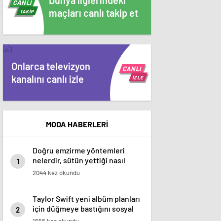
Dünya liglerindeki
CANLI
maçları canlı takip et
TAKİP
Onlarca televizyon
CANLI
kanalını canlı izle
İZLE
MODA HABERLERİ
Doğru emzirme yöntemleri
nelerdir, sütün yettiği nasıl
1
anlaşılır?
2044 kez okundu
Taylor Swift yeni albüm planları
için düğmeye bastığını sosyal
2
medyadan duyurdu!