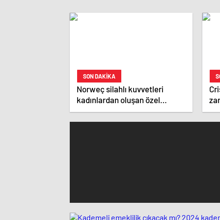
SON DAKİKA
S
Norweç silahlı kuvvetleri
Cri
kadınlardan oluşan özel
zar
kuvvetler eğitimlerini başlattı.
ist