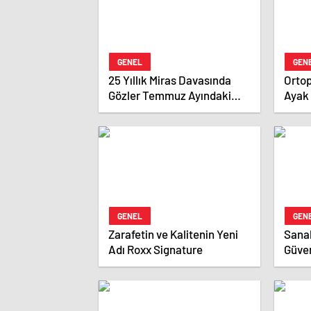
GENEL
GEN
25 Yıllık Miras Davasında
Ortop
Gözler Temmuz Ayındaki
Ayak 
Karar Duruşmasına Çevrildi
GENEL
GEN
Zarafetin ve Kalitenin Yeni
Sana
Adı Roxx Signature
Güven
Onay