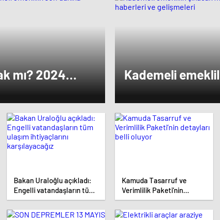
ise dikkat çeken bir ziyaret gerçekleştird
cak mı? 2024
Kademeli emeklil
kika haberleri ve
kademeli emeklili
gelişmeleri
Bakan Uraloğlu açıkladı:
Kamuda Tasarruf ve
Engelli vatandaşların tüm
Verimlilik Paketi’nin
ulaşım ihtiyaçlarını
detayları belli oluyor
karşılayacağız