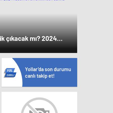
i.
ik çıkacak mı? 2024
k son dakika haberleri ve
Yollar’da son durumu
YOL
canlı takip et!
CANLI