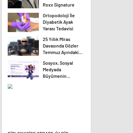
Roxx Signature
Ortopodoloji İle
Diyabetik Ayak
Yarası Tedavisi
25 Yıllık Miras
Davasında Gözler
Temmuz Ayındaki
Karar Duruşmasına
Sosyox, Sosyal
Çevrildi
Medyada
Büyümenin
Güvenilir Adresi
Olarak Öne Çıkıyor