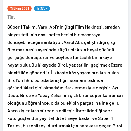
15 Ekim 2021
1s 37dk
Tür:
Süper 1 Takım: Varol Abi’nin Çizgi Film Makinesi, sıradan
bir yaz tatilinin nasıl nefes kesici bir maceraya
dönüşebileceğini anlatıyor. Varol Abi, geliştirdiği çizgi
film makinesi sayesinde küçük bir kızın hayal gücünü
gerçeğe dönüştürür ve böylece fantastik bir hikaye
hayat bulur.Bu hikayede Birol, yaz tatilini geçirmek üzere
bir çiftliğe gönderilir. İlk başta köy yaşamını sıkıcı bulan
Birol’un fikri, burada tanıştığı insanların aslında
göründükleri gibi olmadığını fark etmesiyle değişir. Ayı
Dede, Birce ve Yapay Zekai’nin gizli birer süper kahraman
olduğunu öğrenince, o da bu ekibin parçası haline gelir.
Ancak işler kısa sürede ciddileşir. İbret liderliğindeki
kötü güçler dünyayı tehdit etmeye başlar ve Süper 1
Takımı, bu tehlikeyi durdurmak için harekete geçer. Birol